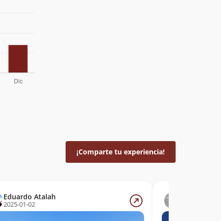
¡Comparte tu experiencia!
Eduardo Atalah
Juan Pablo 
2025-01-02
2024-11-16