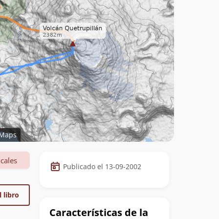
Maps
Datos
cales
Publicado el 13-09-2002
de
la
 libro
cumbre
Características de la