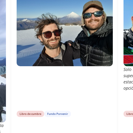
Solo
super
esta
opci
Libro de cumbre
Fundo Porvenir
Libr
la
s