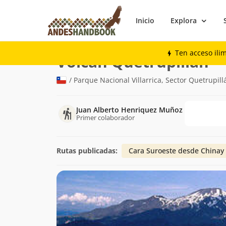
Inicio
Explora
Montaña
Volcán Quetrupillán
Ten acceso ili
(2.
Volcán Quetrupillán
/ Parque Nacional Villarrica, Sector Quetrupil
Juan Alberto Henriquez Muñoz
Primer colaborador
Rutas publicadas:
Cara Suroeste desde Chinay