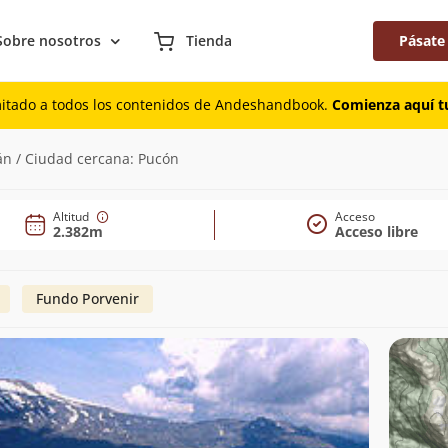
Sobre nosotros
Tienda
Pásate
mitado a todos los contenidos de Andeshandbook.
Comienza aquí tu
382m)
lán / Ciudad cercana: Pucón
Altitud
Acceso
2.382m
Acceso libre
Fundo Porvenir