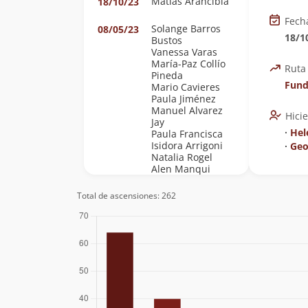
Matias Arancibia
18/10/23
Fech
Solange Barros
08/05/23
18/1
Bustos
Vanessa Varas
María-Paz Collío
Ruta
Pineda
Fund
Mario Cavieres
Paula Jiménez
Manuel Alvarez
Hici
Jay
∙
Hel
Paula Francisca
Isidora Arrigoni
∙
Geo
Natalia Rogel
Alen Manqui
Eduardo Atalah
18/02/23
Total de ascensiones: 262
Ignacio Vargas
17/02/23
Juan Pablo
22/01/23
Cabbada Bergez
Paulo Cox
03/11/22