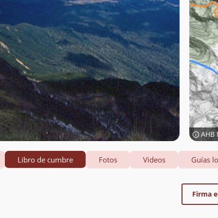
AHB 
Libro de cumbre
Fotos
Videos
Guías lo
Firma el