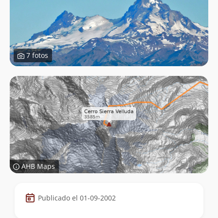
7 fotos
AHB Maps
Datos
Publicado el 01-09-2002
de