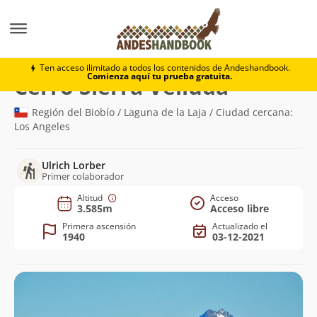
Montaña
Cerro Sierra Velluda
Ten acceso ilimitado a todos los contenidos de Andeshandbook.
Comienza aquí tu prueba gratuita.
(3.585m)
Cerro Sierra Velluda
Región del Biobío / Laguna de la Laja / Ciudad cercana:
Los Angeles
Ulrich Lorber
Primer colaborador
Altitud
Acceso
3.585m
Acceso libre
Primera ascensión
Actualizado el
1940
03-12-2021