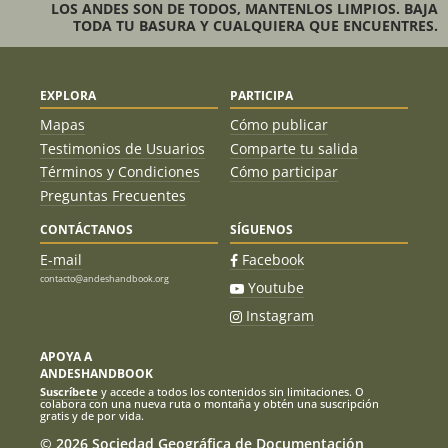
LOS ANDES SON DE TODOS, MANTENLOS LIMPIOS. BAJA
TODA TU BASURA Y CUALQUIERA QUE ENCUENTRES.
EXPLORA
PARTICIPA
Mapas
Cómo publicar
Testimonios de Usuarios
Comparte tu salida
Términos y Condiciones
Cómo participar
Preguntas Frecuentes
CONTÁCTANOS
SÍGUENOS
E-mail
Facebook
contacto@andeshandbook.org
Youtube
Instagram
APOYA A
ANDESHANDBOOK
Suscríbete
y accede a todos los contenidos sin limitaciones. O
colabora con una nueva ruta o montaña y obtén una suscripción
gratis y de por vida.
© 2026 Sociedad Geográfica de Documentación