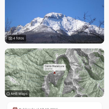
4 fotos
AHB Maps
Datos