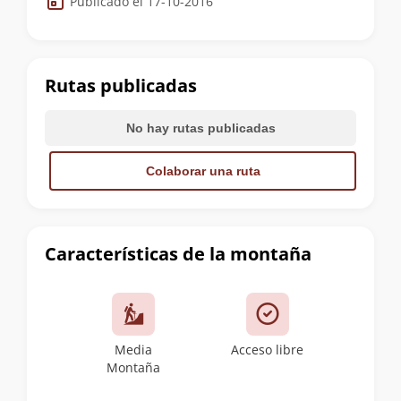
Publicado el 17-10-2016
de
la
cumbre
Rutas publicadas
No hay rutas publicadas
Colaborar una ruta
Características de la montaña
Media
Acceso libre
Montaña