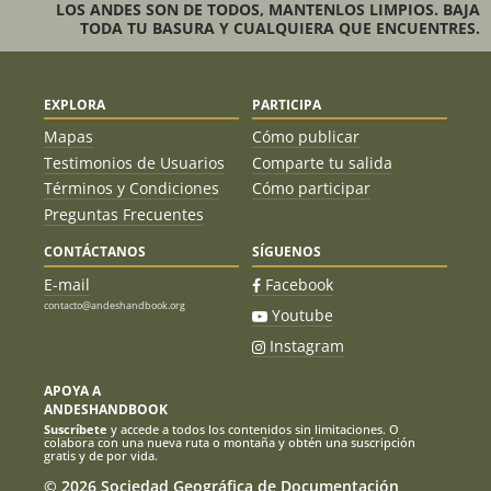
LOS ANDES SON DE TODOS, MANTENLOS LIMPIOS. BAJA
TODA TU BASURA Y CUALQUIERA QUE ENCUENTRES.
EXPLORA
PARTICIPA
Mapas
Cómo publicar
Testimonios de Usuarios
Comparte tu salida
Términos y Condiciones
Cómo participar
Preguntas Frecuentes
CONTÁCTANOS
SÍGUENOS
E-mail
Facebook
contacto@andeshandbook.org
Youtube
Instagram
APOYA A
ANDESHANDBOOK
Suscríbete
y accede a todos los contenidos sin limitaciones. O
colabora con una nueva ruta o montaña y obtén una suscripción
gratis y de por vida.
© 2026 Sociedad Geográfica de Documentación