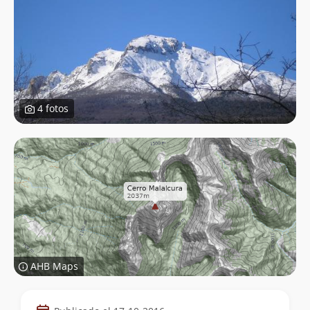
4 fotos
AHB Maps
Datos