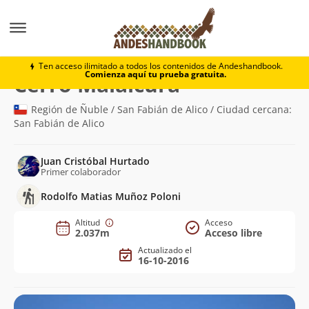
Montaña
Cerro Malalcura
Ten acceso ilimitado a todos los contenidos de Andeshandbook.
Comienza aquí tu prueba gratuita.
(2.037m)
Cerro Malalcura
Región de Ñuble / San Fabián de Alico / Ciudad cercana:
San Fabián de Alico
Juan Cristóbal Hurtado
Primer colaborador
Rodolfo Matias Muñoz Poloni
Altitud
Acceso
2.037m
Acceso libre
Actualizado el
16-10-2016