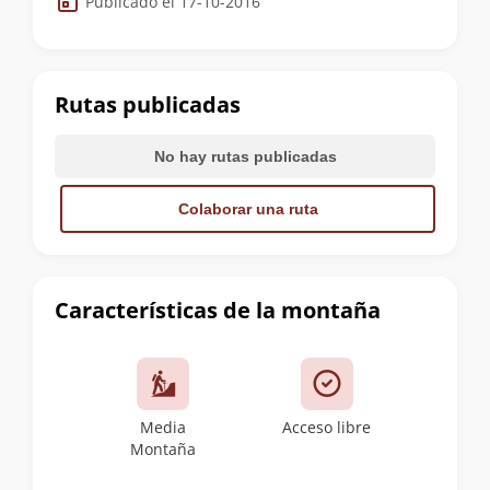
Publicado el 17-10-2016
de
la
cumbre
Rutas publicadas
No hay rutas publicadas
Colaborar una ruta
Características de la montaña
Media
Acceso libre
Montaña