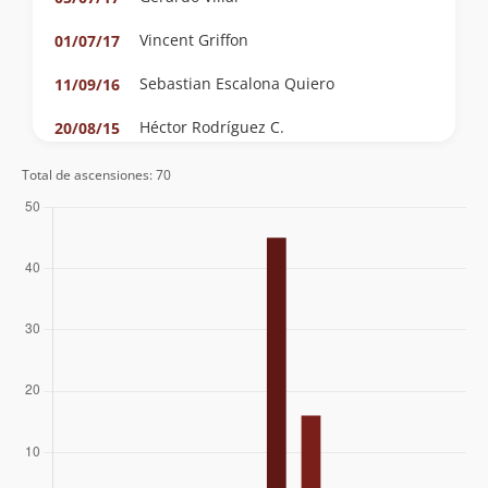
Vincent Griffon
01/07/17
Sebastian Escalona Quiero
11/09/16
Héctor Rodríguez C.
20/08/15
Christian Corssen
19/08/15
Total de ascensiones: 70
Oliver Francisco Bravo
21/07/15
Diego Andrés Ibaceta Ulloa
Daniela Quiroz Olguín
Sergio Infante
06/06/15
Sergio Riquelme
Cecilia Martínez
28/07/08
Francisco Toyos
Andrea Salvatierra, Manuel Moya
23/07/08
Fernando Fainberg
29/07/07