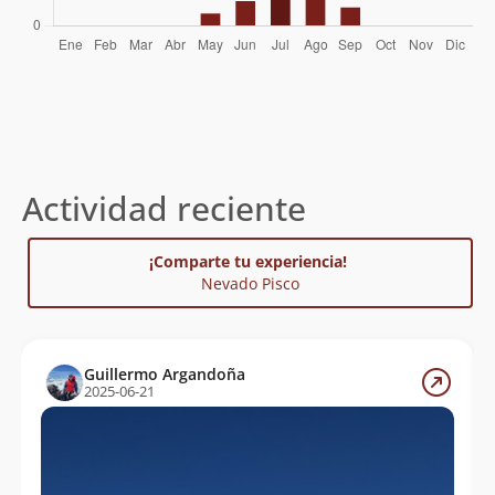
Fernando Zemelman Zemelman
26/07/07
Www.italiantrek.com
15/07/07
Andrés Guzmán
15/07/07
Álvaro Vivanco
03/07/07
Geyson Millar
11/07/06
Actividad reciente
Lixayda Vasquez
03/05/06
Alfredo Zuñiga
¡Comparte tu experiencia!
Nevado Pisco
Carmen De Castro
25/07/05
Fernando Millar
23/07/05
Guillermo Argandoña
Francisco Bascur
14/07/01
2025-06-21
Jorge Jerez
Paulo Cox
10/08/99
Walter. Emhofer,rudolf
02/07/95