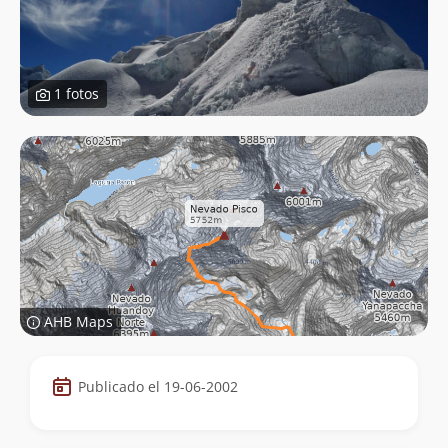
1 fotos
AHB Maps
Datos
Publicado el 19-06-2002
de
la