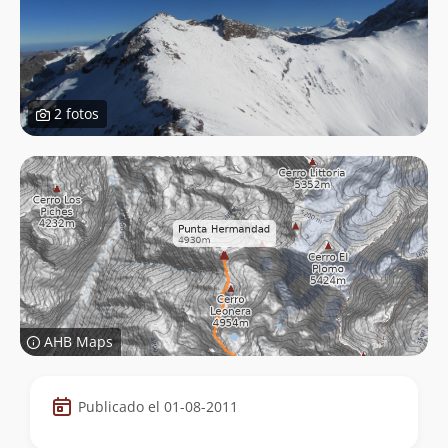
2 fotos
AHB Maps
Datos
Publicado el 01-08-2011
de