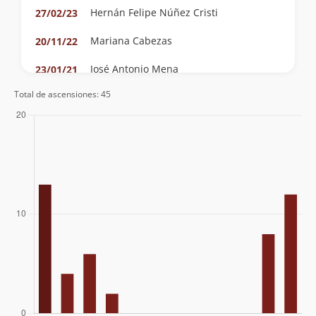
Hernán Felipe Núñez Cristi
27/02/23
Mariana Cabezas
20/11/22
José Antonio Mena
23/01/21
Joaquín Prado
Total de ascensiones: 45
Egor Arellano
30/12/18
Orlando Carrazana
25/11/18
Jorge Leal
28/01/18
Alejandro Huerta
07/01/18
Jaime Guzmán Y Mauricio Lazo
09/02/14
Eva Apweiler
04/11/13
Tito Nazar
Patricio Rodriguez, Nicolas Matus Y
02/12/12
Miguel Almeida