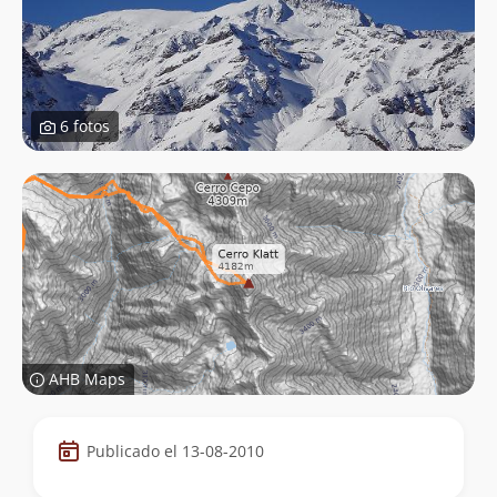
6 fotos
AHB Maps
Datos
Publicado el 13-08-2010
de