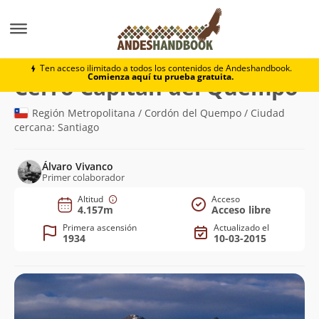
Montaña
Cerro Capitán del Quempo
Ten acceso ilimitado a todos los contenidos de Andeshandbook.
Comienza aquí tu prueba gratuita.
(4.
Cerro Capitán del Quempo
Región Metropolitana / Cordón del Quempo / Ciudad
cercana: Santiago
Álvaro Vivanco
Primer colaborador
Altitud
Acceso
4.157m
Acceso libre
Primera ascensión
Actualizado el
1934
10-03-2015