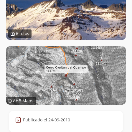
6 fotos
AHB Maps
Datos
Publicado el 24-09-2010
de