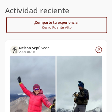
Actividad reciente
Cecilia Martínez
30/01/11
Beatriz Andrea Delgado Fonfach
29/03/09
¡Comparte tu experiencia!
Gabriel Muñoz
Cerro Puente Alto
Nelson Sepúlveda
2025-04-06