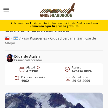
Montaña
Cerro Puente Alto
Ten acceso ilimitado a todos los contenidos de Andeshandbook.
Comienza aquí tu prueba gratuita.
(4.239m)
Cerro Puente Alto
-
/ Paso Piuquenes / Ciudad cercana: San José de
Maipo
Eduardo Atalah
Primer colaborador
Altitud
Acceso
4.239m
Acceso libre
Primera ascensión
Actualizado el
1962
29-08-2009