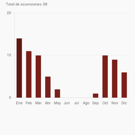
Paolo David Alarcón Mardones
08/04/18
Total de ascensiones: 68
Aldo Caneo
09/04/17
Daniel Perez
05/12/16
Agustin Ferrer
Alejandro Huerta
09/01/16
Alain Pagliai
Alejandro Angulo Leiva
Cecilia Cortes Berrios
22/02/15
Tomas Castro
12/10/14
Paulo Silva, Ricardo Navarro, Juan
24/11/13
Bustamante (Grupo Kiñewen)
Zdzislaw Czarnecki
11/11/12
Joaquín Prado
18/03/12
Francisco Javier Prado Cánepa
Franz Goerlich
22/05/11