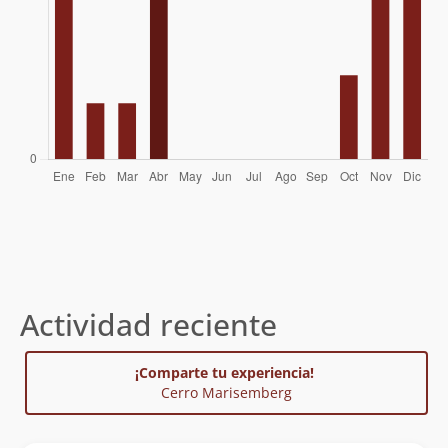
Maritza Alvarado, Pancho Gonzalez
24/04/11
(Ramuch)
Cecilia Martínez
09/01/11
Beatriz Andrea Delgado Fonfach
18/10/09
Eduardo Atalah
Pablo Silva
Marco Barcena (Cl) Y J. Shoemaker (Ne)
01/01/94
Actividad reciente
¡Comparte tu experiencia!
Cerro Marisemberg