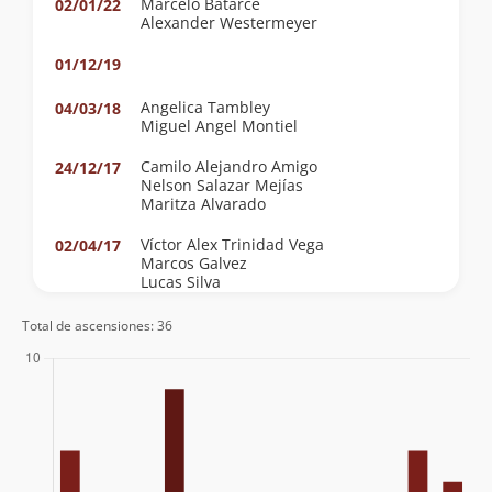
Marcelo Batarce
02/01/22
Alexander Westermeyer
01/12/19
Angelica Tambley
04/03/18
Miguel Angel Montiel
Camilo Alejandro Amigo
24/12/17
Nelson Salazar Mejías
Maritza Alvarado
Víctor Alex Trinidad Vega
02/04/17
Marcos Galvez
Lucas Silva
Pablo Lobo
06/04/14
Total de ascensiones: 36
Naio Pardo Leiva
Andrés Escobar
Jose Miguel Rosen Sagredo
01/11/13
Carlos Fouilloux
17/02/13
Pablo Lobo, Naio Pardo
29/12/12