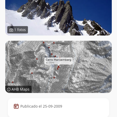
1 fotos
AHB Maps
Datos
Publicado el 25-09-2009
de