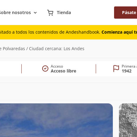
Sobre nosotros
Tienda
Pásate
mitado a todos los contenidos de Andeshandbook.
Comienza aquí tu
4.771m)
 de Polvaredas / Ciudad cercana: Los Andes
Acceso
Primera 
Acceso libre
1942