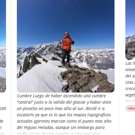
Las l
niev
del 
Una 
creci
veget
Cumbre Luego de haber ascendido una cumbre
fuer
"central" justo a la salida del glaciar y haber visto
nos 
500
un picacho un poco mas alto al sur, decidí ir a
Libr
respe
escalarlo ya que es lo que los mapas topograficos
Habi
de
actuales (garmin) marcan como el punto mas alto
este 
n
del Yeguas Heladas, aunque sin embargo para
nues
mos
poder pasar de una cumbre a otra tuve que