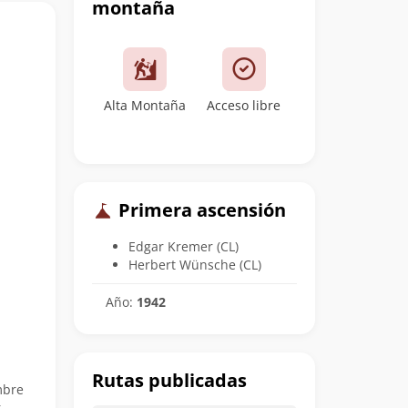
montaña
Alta Montaña
Acceso libre
Primera ascensión
Edgar Kremer (CL)
Herbert Wünsche (CL)
Año:
1942
Rutas publicadas
mbre
r