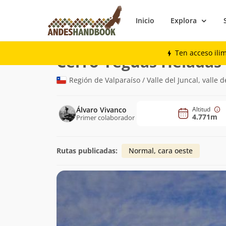
Inicio
Explora
Montaña
Cerro Yeguas Heladas
Ten acceso ili
(
Cerro Yeguas Heladas
Región de Valparaíso / Valle del Juncal, valle
Álvaro Vivanco
Altitud
4.771m
Primer colaborador
Rutas publicadas:
Normal, cara oeste