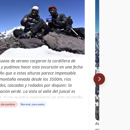
luvias de verano cargaron la cordillera de
e y pudimos hacer esta excursión en una fecha
año que a estas alturas parece impensable.
montaña nevada desde los 3500m, ríos
dos, cascadas y rodados por doquier; la
ación verde. La vista al valle del Juncal es
te. Y con nuestra experiencia en esta montaña
parece apropiado aportar a la confusión
o de cumbre
Normal, cara oeste
cto de cuál es la cumbre de este cerro.
endo accedido al filo por una salida más al
que el itinerario descrito en esta publicación,
Ascenso por dos d
tra impresión es que el picacho que se
por el parque andin