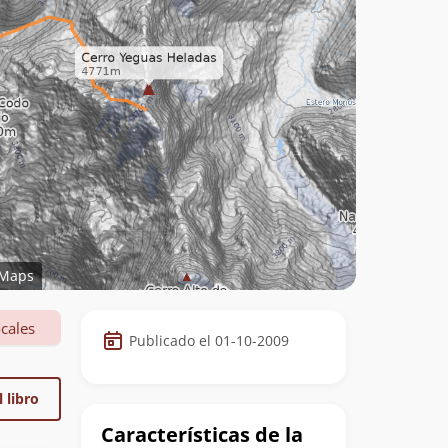
Maps
Datos
cales
Publicado el 01-10-2009
de
la
 libro
cumbre
Características de la