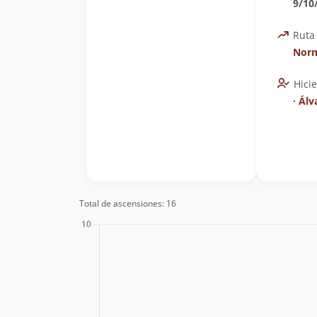
9/10
Ruta
Norm
Hici
∙
Álv
Total de ascensiones: 16