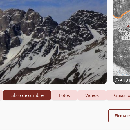
AHB 
Libro de cumbre
Fotos
Videos
Guías lo
Firma el