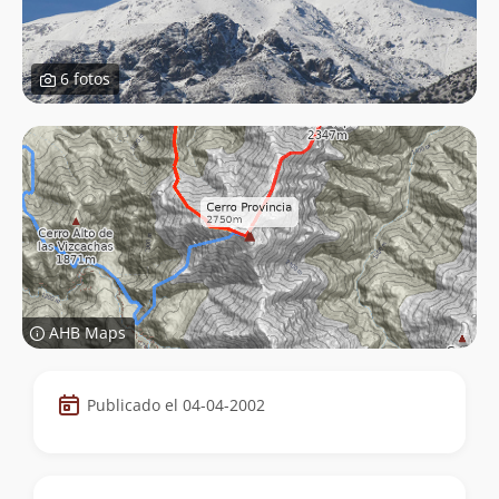
6 fotos
AHB Maps
Datos
Publicado el 04-04-2002
de
la
cumbre