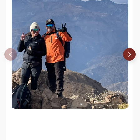
Miguel Hasbun
06/07/24
René Pérez Hernández
03/07/24
David Valdés
11/05/24
Hernán Felipe Núñez Cristi
05/05/24
Hernán Felipe Núñez Cristi
31/03/24
Juan Sebastián Gutiérrez Burgos
13/03/24
Ignacio Sanhueza
Carlos Guerrero
20/01/24
Hernán Felipe Núñez Cristi
30/12/23
Eduardo Muñoz
Sebastián Ruiz-Tagle
06/12/23
René Pérez Hernández
11/11/23
Hernán Felipe Núñez Cristi
11/11/23