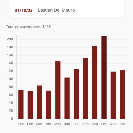
Bastian Del Mauro
31/10/25
Boris Farias Hunt
31/10/25
Total de ascensiones: 1458
José Antonio Mena
26/10/25
Alejandro Castillo
Clemente Baeza
11/10/25
Jose Antonio
04/10/25
John Honeyman
17/08/25
Pilar Basoalto
Luciano Pinto
02/08/25
Carlos Muñoz Salgado
11/07/25
René Pérez Hernández
28/06/25
René Pérez Hernández
10/05/25