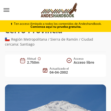
Montaña
Cerro Provincia
Ten acceso ilimitado a todos los contenidos de Andeshandbook.
Comienza aquí tu prueba gratuita.
(2.750m)
Cerro Provincia
Región Metropolitana / Sierra de Ramón / Ciudad
cercana: Santiago
Altitud
Acceso
2.750m
Acceso libre
Actualizado el
04-04-2002