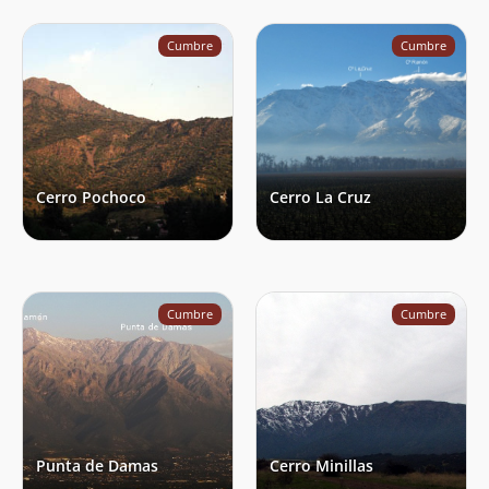
Matias Lopez
21/09/23
Cumbre
Cumbre
Alondra Chamorro Mendoza
16/09/23
Proyecto Cumbres
05/08/23
Proyecto Cumbres
10/07/23
Cerro Pochoco
Cerro La Cruz
Proyecto Cumbres
03/07/23
Matias Arancibia
14/06/23
Andres Vargas
03/06/23
Cumbre
Cumbre
Ariel Nicolas Lopez
28/05/23
Sebastián Piza
27/05/23
Nicolás Toro
14/05/23
Punta de Damas
Cerro Minillas
Erik Sandvig
13/05/23