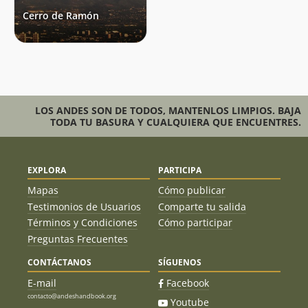
René Pérez Hernández
06/08/22
Cerro de Ramón
Jonathan Oliva
21/07/22
Jaime Palma
16/07/22
René Pérez Hernández
02/07/22
LOS ANDES SON DE TODOS, MANTENLOS LIMPIOS. BAJA
TODA TU BASURA Y CUALQUIERA QUE ENCUENTRES.
Carlos Guerrero
26/06/22
Sebastian Loyola
26/06/22
Camilo Navarrete
EXPLORA
PARTICIPA
Sebastian Ortiz
30/04/22
Mapas
Cómo publicar
Testimonios de Usuarios
Comparte tu salida
Elsbeth König
03/04/22
Términos y Condiciones
Cómo participar
Preguntas Frecuentes
Rodolfo Sepulveda
28/03/22
CONTÁCTANOS
SÍGUENOS
Cristián Gálvez
24/03/22
E-mail
Facebook
René Pérez Hernández
contacto@andeshandbook.org
18/03/22
Youtube