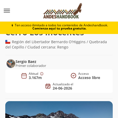
Montaña
Cerro Los Inocentes
Ten acceso ilimitado a todos los contenidos de Andeshandbook.
Comienza aquí tu prueba gratuita.
(3.167m)
Cerro Los Inocentes
Región del Libertador Bernardo O'Higgins / Quebrada
del Cepillo / Ciudad cercana: Rengo
Sergio Baez
Primer colaborador
Altitud
Acceso
3.167m
Acceso libre
Actualizado el
24-06-2026