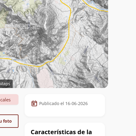
Maps
Datos
cales
Publicado el 16-06-2026
de
la
u foto
cumbre
Características de la