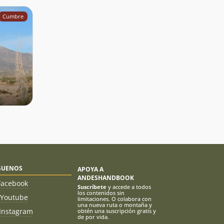
Cumbre
GUENOS
APOYA A
ANDESHANDBOOK
Facebook
Suscríbete
y accede a todos
los contenidos sin
Youtube
limitaciones. O colabora con
una nueva ruta o montaña y
Instagram
obtén una suscripción gratis y
de por vida.