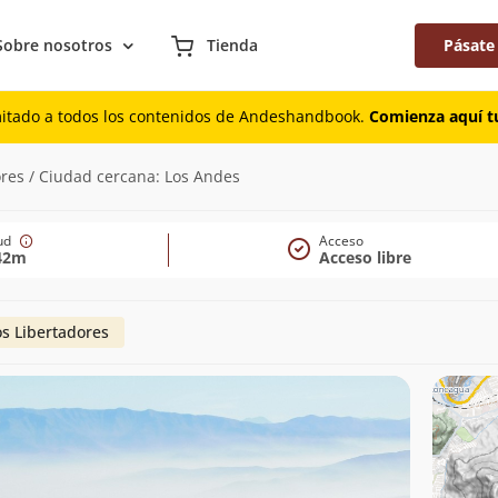
Sobre nosotros
Tienda
Pásate
mitado a todos los contenidos de Andeshandbook.
Comienza aquí tu
ores / Ciudad cercana: Los Andes
tud
Acceso
42m
Acceso libre
os Libertadores