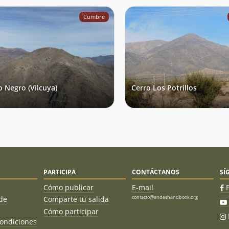
Cumbre
o Negro (Vilcuya)
Cerro Los Potrillos
PARTICIPA
CONTÁCTANOS
SÍ
Cómo publicar
E-mail
contacto@andeshandbook.org
de
Comparte tu salida
Cómo participar
ondiciones