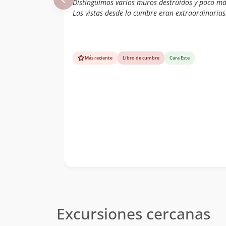
Distinguimos varios muros destruidos y poco má
Las vistas desde la cumbre eran extraordinarias
Más reciente
Libro de cumbre
Cara Este
Excursiones cercanas