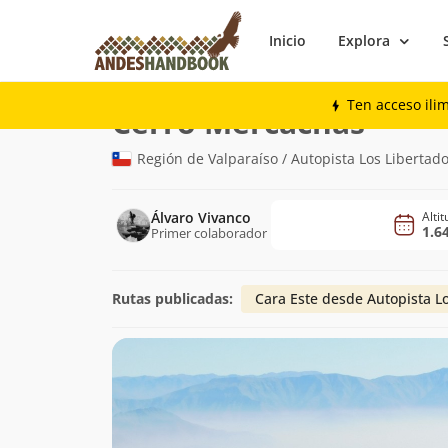
Inicio
Explora
Montaña
Cerro Mercachas
Ten acceso ili
(1.642m)
Cerro Mercachas
Región de Valparaíso / Autopista Los Libertad
Álvaro Vivanco
Alti
1.6
Primer colaborador
Rutas publicadas:
Cara Este desde Autopista L