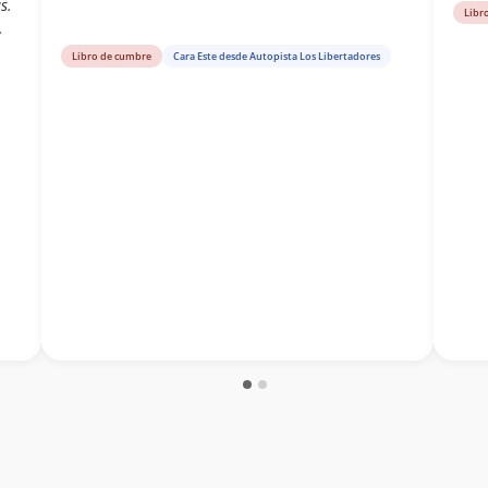
s.
Libr
.
Libro de cumbre
Cara Este desde Autopista Los Libertadores