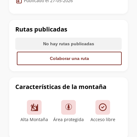
Publicado el 27-05-2026
de
la
cumbre
Rutas publicadas
No hay rutas publicadas
Colaborar una ruta
Características de la montaña
Alta Montaña
Área protegida
Acceso libre