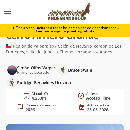
Montaña
Cerro Arriero Grande
Ten acceso ilimitado a todos los contenidos de Andeshandbook.
Comienza aquí tu prueba gratuita.
(4.253m)
Cerro Arriero Grande
Región de Valparaíso / Cajón de Navarro, cordón de Los
Puntones, valle del Juncal / Ciudad cercana: Los Andes
Simón Olfos Vargas
Bruce Swain
Primer colaborador
Rodrigo Benavides Urrizola
Altitud
Acceso
4.253m
Acceso libre
Primera ascensión
Actualizado el
2026
25-05-2026