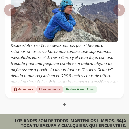
Desde el Arriero Chico descendimos por el filo para
retomar un ascenso hacia una cumbre que suponíamos
inescalada, entre el Arriero Chico y el León Rojo, con una
trepada final una pequeña cumbre sin indicio alguno de
algún ascenso previo, lo denominamos “Arriero Grande”,
debido a que registró en el GPS 3 metros más de altura
que el Arriero Chico. Esta sería la primera ascensión a esta
cumbre.
Más reciente
Libro de cumbre
Desde el Arriero Chico
LOS ANDES SON DE TODOS, MANTENLOS LIMPIOS. BAJA
TODA TU BASURA Y CUALQUIERA QUE ENCUENTRES.