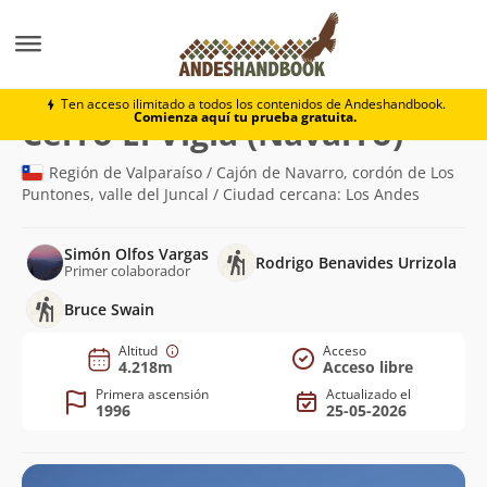
Montaña
Cerro El Vigía (Navarro)
Ten acceso ilimitado a todos los contenidos de Andeshandbook.
Comienza aquí tu prueba gratuita.
(4.218m
Cerro El Vigía (Navarro)
Región de Valparaíso / Cajón de Navarro, cordón de Los
Puntones, valle del Juncal / Ciudad cercana: Los Andes
Simón Olfos Vargas
Rodrigo Benavides Urrizola
Primer colaborador
Bruce Swain
Altitud
Acceso
4.218m
Acceso libre
Primera ascensión
Actualizado el
1996
25-05-2026