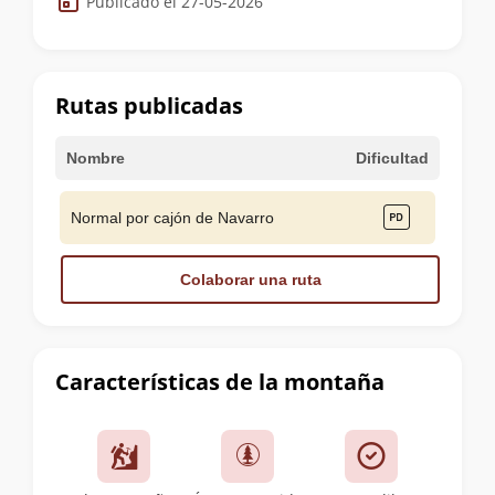
Publicado el 27-05-2026
de
la
cumbre
Rutas publicadas
Nombre
Dificultad
Normal por cajón de Navarro
Colaborar una ruta
Características de la montaña