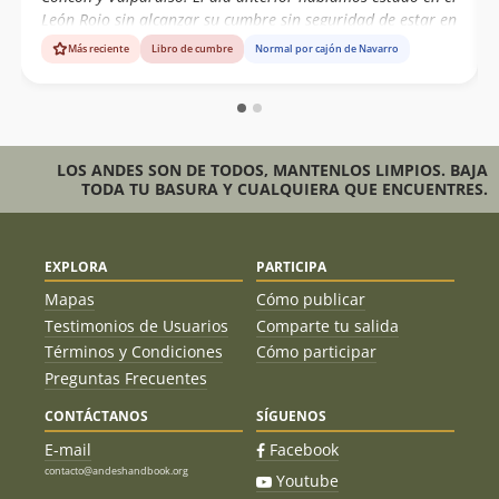
León Rojo sin alcanzar su cumbre sin seguridad de estar en
la ruta correcta. Bajo piedras permanece lo que queda del
Más reciente
Libro de cumbre
Normal por cajón de Navarro
testimonio de los primeros ascensionistas al Vigía, cordada
argentina Liliana Falcón y Enrique Bolsi del año 1996, un
Libro de Cumbre que dejó Evelio Echeverría el año 1998 en
que registró la primera ascensión y la propia. La nuestra
sería la cuarta ascensión a esta cumbre.
LOS ANDES SON DE TODOS, MANTENLOS LIMPIOS. BAJA
TODA TU BASURA Y CUALQUIERA QUE ENCUENTRES.
EXPLORA
PARTICIPA
Mapas
Cómo publicar
Testimonios de Usuarios
Comparte tu salida
Términos y Condiciones
Cómo participar
Preguntas Frecuentes
CONTÁCTANOS
SÍGUENOS
E-mail
Facebook
contacto@andeshandbook.org
Youtube