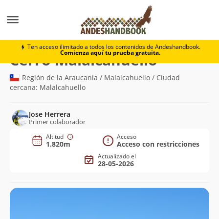
Montaña
Cerro Malalcahuello
Ten acceso ilimitado a todos los contenidos de Andeshandbook.
Comienza aquí tu prueba gratuita.
(1.820m)
Cerro Malalcahuello
Región de la Araucanía / Malalcahuello / Ciudad
cercana: Malalcahuello
Jose Herrera
Primer colaborador
Altitud
Acceso
1.820m
Acceso con restricciones
Actualizado el
28-05-2026