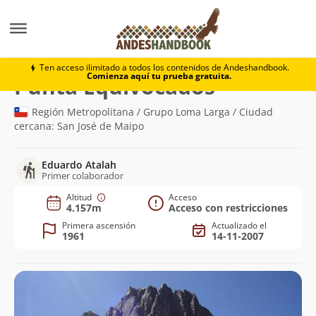
Montaña
Punta Equivocados
Ten acceso ilimitado a todos los contenidos de Andeshandbook.
Comienza aquí tu prueba gratuita.
(4.157m)
Punta Equivocados
Región Metropolitana / Grupo Loma Larga / Ciudad
cercana: San José de Maipo
Eduardo Atalah
Primer colaborador
Altitud
Acceso
4.157m
Acceso con restricciones
Primera ascensión
Actualizado el
1961
14-11-2007