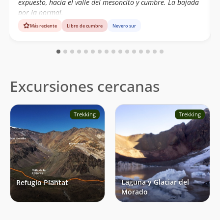
expuesto, hacia el valle del mesoncito y cumbre. La bajada
por la normal.
Más reciente
Libro de cumbre
Nevero sur
Excursiones cercanas
Trekking
Trekking
Laguna y Glaciar del
Refugio Plantat
Morado