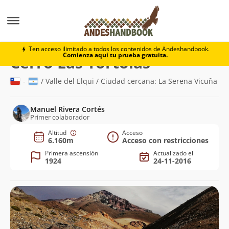
Montaña
Cerro Las Tórtolas
Ten acceso ilimitado a todos los contenidos de Andeshandbook.
Comienza aquí tu prueba gratuita.
(6.160m)
Cerro Las Tórtolas
-
/ Valle del Elqui / Ciudad cercana: La Serena Vicuña
Manuel Rivera Cortés
Primer colaborador
Altitud
Acceso
6.160m
Acceso con restricciones
Primera ascensión
Actualizado el
1924
24-11-2016