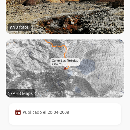
3 fotos
AHB Maps
Datos
Publicado el 20-04-2008
de
la