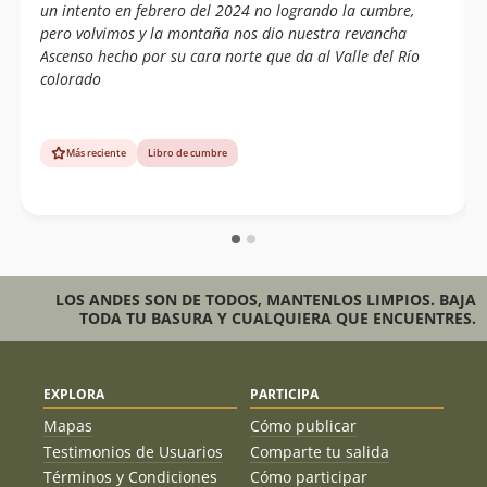
un intento en febrero del 2024 no logrando la cumbre,
pero volvimos y la montaña nos dio nuestra revancha
Ascenso hecho por su cara norte que da al Valle del Río
colorado
Más reciente
Libro de cumbre
LOS ANDES SON DE TODOS, MANTENLOS LIMPIOS. BAJA
TODA TU BASURA Y CUALQUIERA QUE ENCUENTRES.
EXPLORA
PARTICIPA
Mapas
Cómo publicar
Testimonios de Usuarios
Comparte tu salida
Términos y Condiciones
Cómo participar