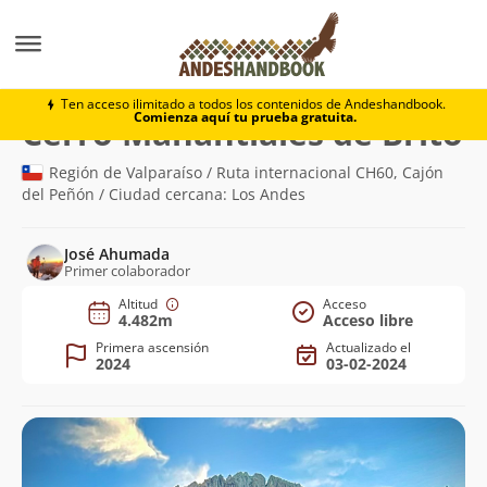
Montaña
Cerro Manantiales de Brito
Ten acceso ilimitado a todos los contenidos de Andeshandbook.
Comienza aquí tu prueba gratuita.
(4
Cerro Manantiales de Brito
Región de Valparaíso / Ruta internacional CH60, Cajón
del Peñón / Ciudad cercana: Los Andes
José Ahumada
Primer colaborador
Altitud
Acceso
4.482m
Acceso libre
Primera ascensión
Actualizado el
2024
03-02-2024