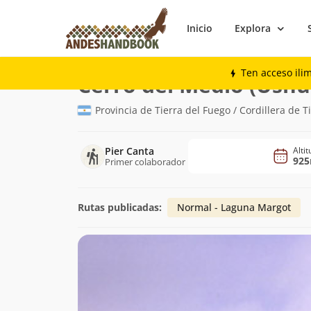
Inicio
Explora
Montaña
Cerro del Medio (Ushuaia)
Ten acceso ili
Cerro del Medio (Ushu
Provincia de Tierra del Fuego / Cordillera de 
Pier Canta
Alti
92
Primer colaborador
Rutas publicadas:
Normal - Laguna Margot