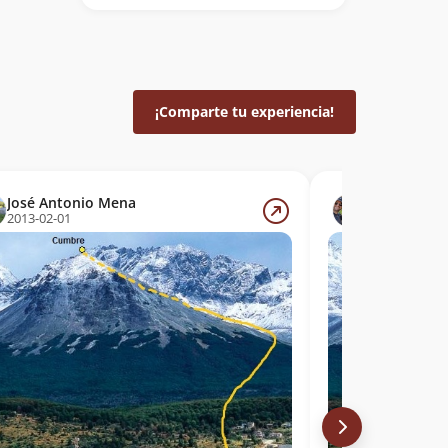
¡Comparte tu experiencia!
José Antonio Mena
José Anton
2013-02-01
2013-02-01