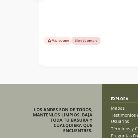
Más reciente
Libro de cumbre
EXPLORA
Mapas
LOS ANDES SON DE TODOS,
MANTENLOS LIMPIOS. BAJA
Testimonios 
TODA TU BASURA Y
Usuarios
CUALQUIERA QUE
Términos y C
ENCUENTRES.
Preguntas Fr