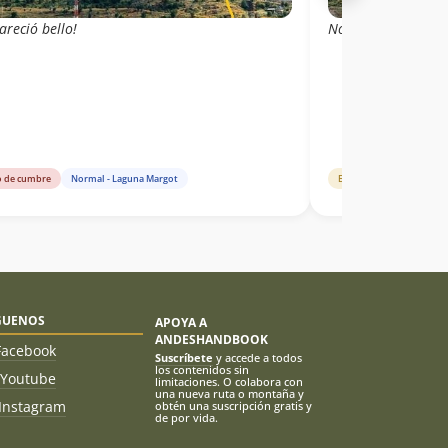
areció bello!
No había nieve, sí
o de cumbre
Normal - Laguna Margot
Estado de ruta
Norma
GUENOS
APOYA A
ANDESHANDBOOK
Facebook
Suscríbete
y accede a todos
los contenidos sin
Youtube
limitaciones. O colabora con
una nueva ruta o montaña y
Instagram
obtén una suscripción gratis y
de por vida.