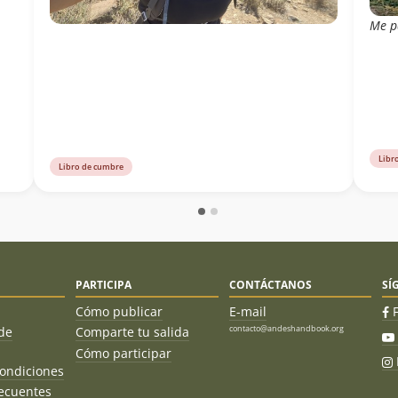
Me p
Libr
Libro de cumbre
PARTICIPA
CONTÁCTANOS
SÍ
Cómo publicar
E-mail
contacto@andeshandbook.org
de
Comparte tu salida
Cómo participar
ondiciones
ecuentes