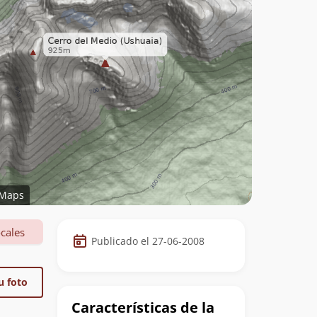
Maps
Datos
cales
Publicado el 27-06-2008
de
la
u foto
cumbre
Características de la