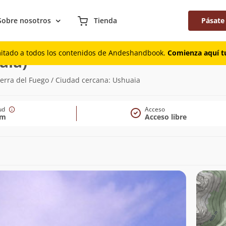
Sobre nosotros
Tienda
Pásate
mitado a todos los contenidos de Andeshandbook.
Comienza aquí tu
(925m)
aia)
Tierra del Fuego / Ciudad cercana: Ushuaia
tud
Acceso
5m
Acceso libre