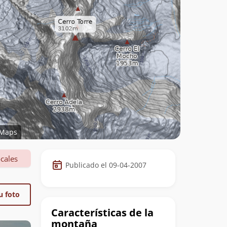
Maps
Datos
cales
Publicado el 09-04-2007
de
la
u foto
cumbre
Características de la
montaña