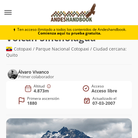
Montaña
Volcán Sincholagua
Ten acceso ilimitado a todos los contenidos de Andeshandbook.
Comienza aquí tu prueba gratuita.
(4.873m)
Volcán Sincholagua
Cotopaxi / Parque Nacional Cotopaxi / Ciudad cercana:
Quito
Álvaro Vivanco
Primer colaborador
Altitud
Acceso
4.873m
Acceso libre
Primera ascensión
Actualizado el
1880
07-03-2007