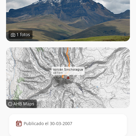
1 fotos
AHB Maps
Datos
Publicado el 30-03-2007
de