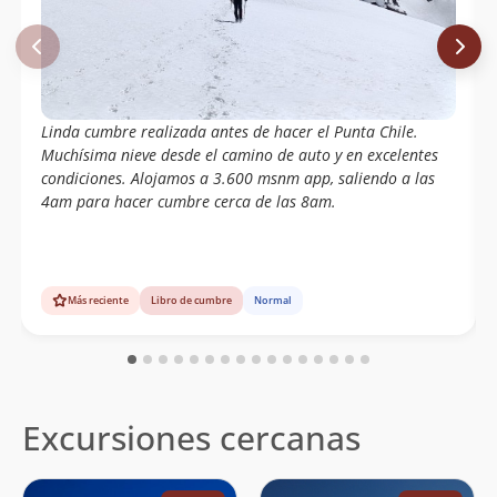
Jose Guridi
13/12/15
Magdalena Fernandez Perez
David Valdés
13/12/15
Sergio Larrondo
Claudio Rosas
Agustin Ferrer
Linda cumbre realizada antes de hacer el Punta Chile.
Alberto Ugalde
Muchísima nieve desde el camino de auto y en excelentes
condiciones. Alojamos a 3.600 msnm app, saliendo a las
Luis Ignacio Salazar Vargas
15/03/15
4am para hacer cumbre cerca de las 8am.
Oliver Francisco Bravo
Mario Arias
Jose Andres Mosre
Domingo Lama
21/12/14
Daniela Quiroz Olguín
Más reciente
Libro de cumbre
Normal
Aldo Caneo
Francisca Saavedra
Natalia Bugedo
Sergio Alejandro Larrondo Castro
Claudio Rosas
Diego Andrés Ibaceta Ulloa
Excursiones cercanas
Alejandro Lara Cifuentes
21/03/14