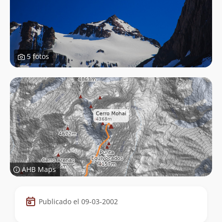
5 fotos
AHB Maps
Datos
Publicado el 09-03-2002
de