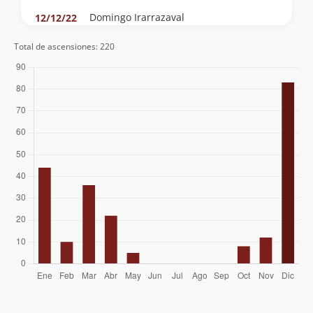
Domingo Irarrazaval
12/12/22
Diego Guzmán
11/12/22
Total de ascensiones: 220
Agustín Ferrer
05/12/21
Fernando Quilodran
Carlos Urzua
Jonathan Contreras
29/11/21
Camilo Silva
20/11/21
Pamela Meza Silva
17/01/21
Franklin Hans Salinas Montenegro
Víctor Bignon Castillo
23/02/20
Roberto Manieu Arenas
Diego Cordovez Holley
Gladys Gonzalez
07/12/19
Franklin Hans Salinas Montenegro
31/03/19
Eduardo Leiva Pinto