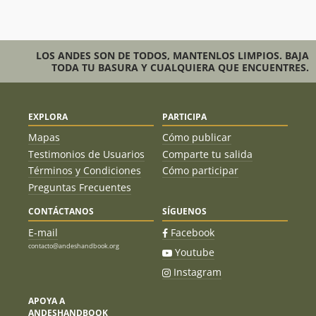
Claudio Yàñez P., Christian Angelini C.,
27/03/11
Guillermo Palma D.
Daniel Bastias Campos
02/05/10
LOS ANDES SON DE TODOS, MANTENLOS LIMPIOS. BAJA
TODA TU BASURA Y CUALQUIERA QUE ENCUENTRES.
Sergio Infante
27/12/09
Paula Salgado
27/12/08
EXPLORA
PARTICIPA
Arne Dettmann
20/04/08
Mapas
Cómo publicar
Hector Millar
22/03/08
Testimonios de Usuarios
Comparte tu salida
Términos y Condiciones
Cómo participar
Carlos Hübner
22/03/08
Preguntas Frecuentes
Sven Gleisner
04/03/08
CONTÁCTANOS
SÍGUENOS
Elias Lira
E-mail
Facebook
Cesar Medina - Patricio Montes.
18/03/07
contacto@andeshandbook.org
Youtube
Instagram
Alejandro Lifschitz
27/01/07
Fernando Fainberg
APOYA A
ANDESHANDBOOK
Felipe Recart
21/01/07