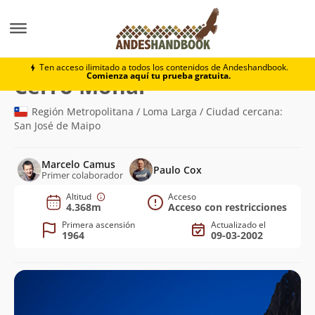
Montaña
Cerro Mohai
Ten acceso ilimitado a todos los contenidos de Andeshandbook.
Comienza aquí tu prueba gratuita.
(4.368m)
Cerro Mohai
Región Metropolitana / Loma Larga / Ciudad cercana:
San José de Maipo
Marcelo Camus
Paulo Cox
Primer colaborador
Altitud
Acceso
4.368m
Acceso con restricciones
Primera ascensión
Actualizado el
1964
09-03-2002