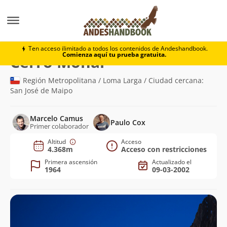
Montaña
Cerro Mohai
Ten acceso ilimitado a todos los contenidos de Andeshandbook.
Comienza aquí tu prueba gratuita.
(4.368m)
Cerro Mohai
Región Metropolitana / Loma Larga / Ciudad cercana:
San José de Maipo
Marcelo Camus
Paulo Cox
Primer colaborador
Altitud
Acceso
4.368m
Acceso con restricciones
Primera ascensión
Actualizado el
1964
09-03-2002