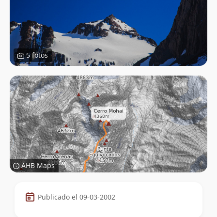
5 fotos
AHB Maps
Datos
Publicado el 09-03-2002
de