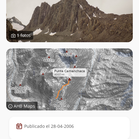
1 fotos
AHB Maps
Datos
Publicado el 28-04-2006
de