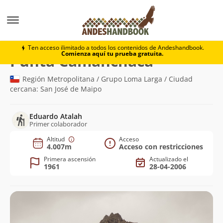
Montaña
Punta Camanchaca
Ten acceso ilimitado a todos los contenidos de Andeshandbook.
Comienza aquí tu prueba gratuita.
(4.007m)
Punta Camanchaca
Región Metropolitana / Grupo Loma Larga / Ciudad
cercana: San José de Maipo
Eduardo Atalah
Primer colaborador
Altitud
Acceso
4.007m
Acceso con restricciones
Primera ascensión
Actualizado el
1961
28-04-2006