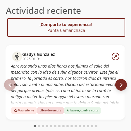
Actividad reciente
¡Comparte tu experiencia!
Punta Camanchaca
Gladys Gonzalez
2025-01-31
Aprovechando unos días libres nos fuimos al valle del
mesoncito con la idea de subir algunos cerritos. Este fue el
primero, la jornada es corta. nos tocaron días de intenso
calor, sin viento ni una nube, Opción del estacionamiento
del parque arenas (más cercana al inicio de la ruta) te
obliga a meter los pies al agua (el estero morado con
harto caudal). Hay un puente que te deja a 5 min del inicio
de la subida, pero tiene reja y candado... otra opción es
Más reciente
Libro de cumbre
Arista sur, cumbre norte
cruzarlo mucho antes, por unos puentes de roca. En este
caso, conviene estacionar más abajo en el camino frente a
las vegas. Cerro muy entretenido, harta caída de piedras.