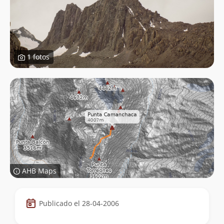
1 fotos
AHB Maps
Datos
Publicado el 28-04-2006
de