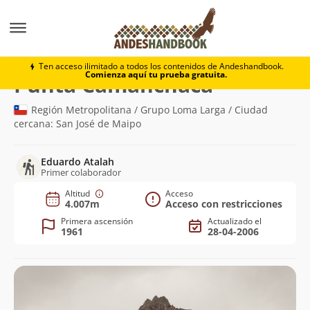
Montaña
Punta Camanchaca
Ten acceso ilimitado a todos los contenidos de Andeshandbook.
Comienza aquí tu prueba gratuita.
(4.007m)
Punta Camanchaca
Región Metropolitana / Grupo Loma Larga / Ciudad
cercana: San José de Maipo
Eduardo Atalah
Primer colaborador
Altitud
Acceso
4.007m
Acceso con restricciones
Primera ascensión
Actualizado el
1961
28-04-2006