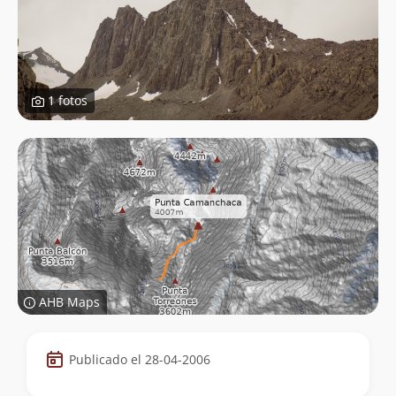
1 fotos
AHB Maps
Datos
Publicado el 28-04-2006
de