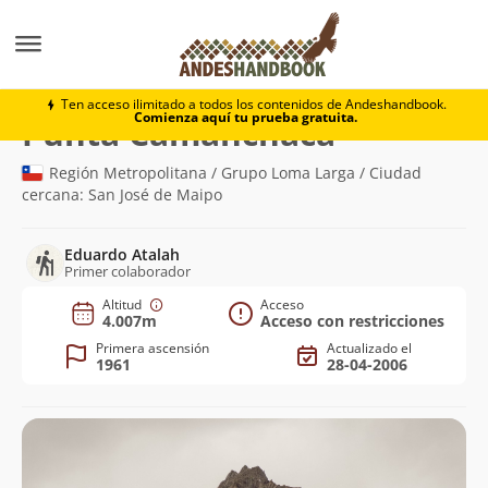
Montaña
Punta Camanchaca
Ten acceso ilimitado a todos los contenidos de Andeshandbook.
Comienza aquí tu prueba gratuita.
(4.007m)
Punta Camanchaca
Región Metropolitana / Grupo Loma Larga / Ciudad
cercana: San José de Maipo
Eduardo Atalah
Primer colaborador
Altitud
Acceso
4.007m
Acceso con restricciones
Primera ascensión
Actualizado el
1961
28-04-2006