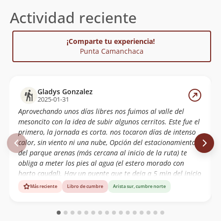
Actividad reciente
¡Comparte tu experiencia!
Punta Camanchaca
Gladys Gonzalez
2025-01-31
Aprovechando unos días libres nos fuimos al valle del
mesoncito con la idea de subir algunos cerritos. Este fue el
primero, la jornada es corta. nos tocaron días de intenso
calor, sin viento ni una nube, Opción del estacionamiento
del parque arenas (más cercana al inicio de la ruta) te
obliga a meter los pies al agua (el estero morado con
harto caudal). Hay un puente que te deja a 5 min del inicio
de la subida, pero tiene reja y candado... otra opción es
Más reciente
Libro de cumbre
Arista sur, cumbre norte
cruzarlo mucho antes, por unos puentes de roca. En este
caso, conviene estacionar más abajo en el camino frente a
las vegas. Cerro muy entretenido, harta caída de piedras.