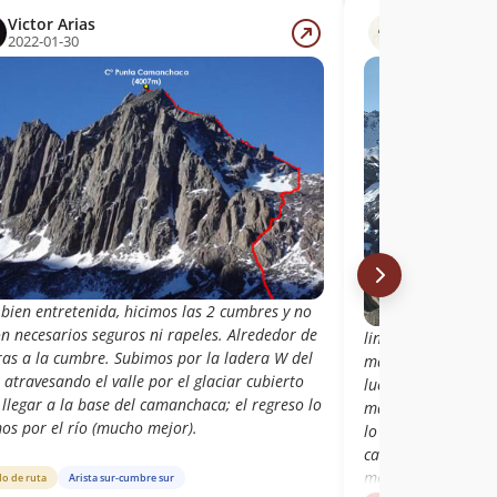
Victor Arias
Jose Miguel
2022-01-30
2021-04-26
bien entretenida, hicimos las 2 cumbres y no
n necesarios seguros ni rapeles. Alrededor de
lindo ascenso, ase
ras a la cumbre. Subimos por la ladera W del
mantuvimos mas po
, atravesando el valle por el glaciar cubierto
luego por acarreo h
llegar a la base del camanchaca; el regreso lo
mas nieve de lo es
os por el río (mucho mejor).
lo cual nos hizo p
canaleta por presen
mayoría del ascens
do de ruta
Arista sur-cumbre sur