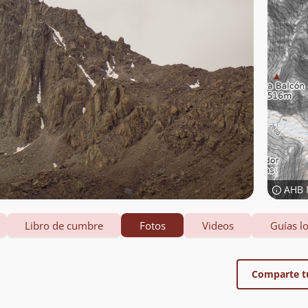
AHB 
Libro de cumbre
Fotos
Videos
Guías lo
Comparte t