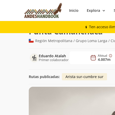
Inicio
Explora
Montaña
Punta Camanchaca
Ten acceso ili
(4.0
Punta Camanchaca
Región Metropolitana / Grupo Loma Larga / Ci
Eduardo Atalah
Altitud
4.007m
Primer colaborador
Rutas publicadas:
Arista sur-cumbre sur