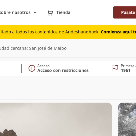
Sobre nosotros
Tienda
Pásate
mitado a todos los contenidos de Andeshandbook.
Comienza aquí tu
07m)
udad cercana: San José de Maipo
Acceso
Primera 
Acceso con restricciones
1961