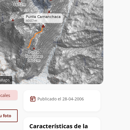
Maps
Datos
cales
Publicado el 28-04-2006
de
la
u foto
cumbre
Características de la