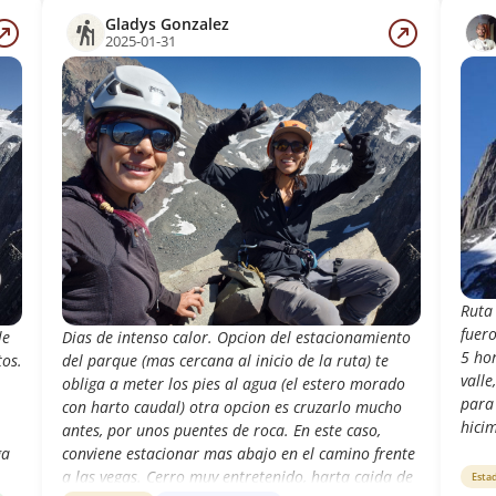
Gladys Gonzalez
2025-01-31
Ruta 
fuero
le
Dias de intenso calor. Opcion del estacionamiento
5 ho
tos.
del parque (mas cercana al inicio de la ruta) te
valle
obliga a meter los pies al agua (el estero morado
para 
con harto caudal) otra opcion es cruzarlo mucho
hicim
antes, por unos puentes de roca. En este caso,
ga
conviene estacionar mas abajo en el camino frente
a las vegas. Cerro muy entretenido, harta caida de
Esta