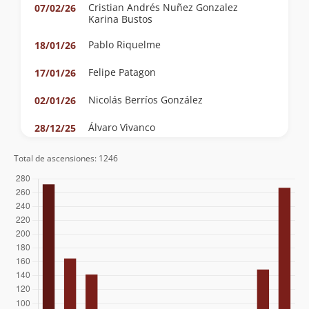
Cristian Andrés Nuñez Gonzalez
07/02/26
Karina Bustos
Pablo Riquelme
18/01/26
Felipe Patagon
17/01/26
Nicolás Berríos González
02/01/26
Álvaro Vivanco
28/12/25
Diego Castillo Rouliez
27/12/25
Total de ascensiones: 1246
Álvaro Vivanco
13/12/25
Clemente Baeza
13/12/25
Alfonso Díaz
22/11/25
Mike D'agostino
18/11/25
José Ahumada
05/03/25
Alejandra Espíndola