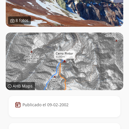
8 fotos
AHB Maps
Datos
Publicado el 09-02-2002
de
la
cumbre