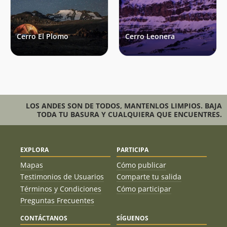
Sebastián Valverde
04/01/24
Cerro El Plomo
Cerro Leonera
Álvaro Vivanco
17/12/23
Aldo Boitano
Mauricio Sanhueza
16/12/23
Rodrigo Pastene
15/12/23
Ignacio Sanhueza
LOS ANDES SON DE TODOS, MANTENLOS LIMPIOS. BAJA
10/12/23
TODA TU BASURA Y CUALQUIERA QUE ENCUENTRES.
Nicolás Arrieta
10/12/23
Jhon Soto
10/12/23
EXPLORA
PARTICIPA
Mapas
Cómo publicar
Mario Fava
02/12/23
Testimonios de Usuarios
Comparte tu salida
René Pérez Hernández
25/11/23
Términos y Condiciones
Cómo participar
Preguntas Frecuentes
Sebastián Piza
25/11/23
CONTÁCTANOS
SÍGUENOS