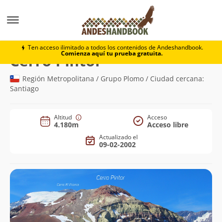
Montaña
Cerro Pintor
Ten acceso ilimitado a todos los contenidos de Andeshandbook.
Comienza aquí tu prueba gratuita.
(4.180m)
Cerro Pintor
Región Metropolitana / Grupo Plomo / Ciudad cercana:
Santiago
Altitud
Acceso
4.180m
Acceso libre
Actualizado el
09-02-2002