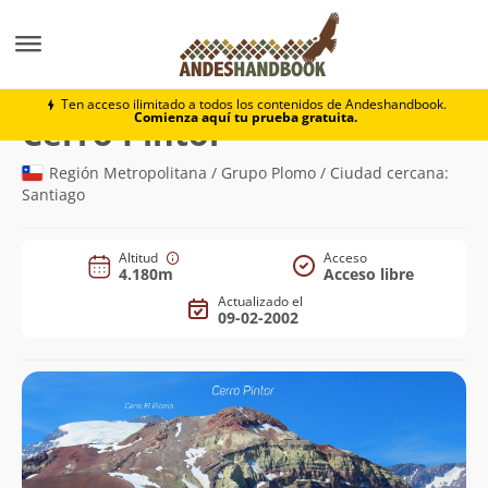
Montaña
Cerro Pintor
Ten acceso ilimitado a todos los contenidos de Andeshandbook.
Comienza aquí tu prueba gratuita.
(4.180m)
Cerro Pintor
Región Metropolitana / Grupo Plomo / Ciudad cercana:
Santiago
Altitud
Acceso
4.180m
Acceso libre
Actualizado el
09-02-2002