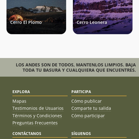
Sebastián Valverde
04/01/24
Cerro El Plomo
Cerro Leonera
Álvaro Vivanco
17/12/23
Aldo Boitano
Mauricio Sanhueza
16/12/23
Rodrigo Pastene
15/12/23
Ignacio Sanhueza
LOS ANDES SON DE TODOS, MANTENLOS LIMPIOS. BAJA
10/12/23
TODA TU BASURA Y CUALQUIERA QUE ENCUENTRES.
Nicolás Arrieta
10/12/23
Jhon Soto
10/12/23
EXPLORA
PARTICIPA
Mapas
Cómo publicar
Mario Fava
02/12/23
Testimonios de Usuarios
Comparte tu salida
René Pérez Hernández
25/11/23
Términos y Condiciones
Cómo participar
Preguntas Frecuentes
Sebastián Piza
25/11/23
CONTÁCTANOS
SÍGUENOS