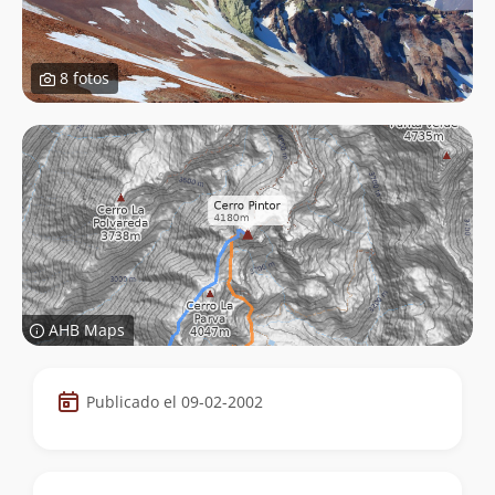
8 fotos
AHB Maps
Datos
Publicado el 09-02-2002
de
la
cumbre