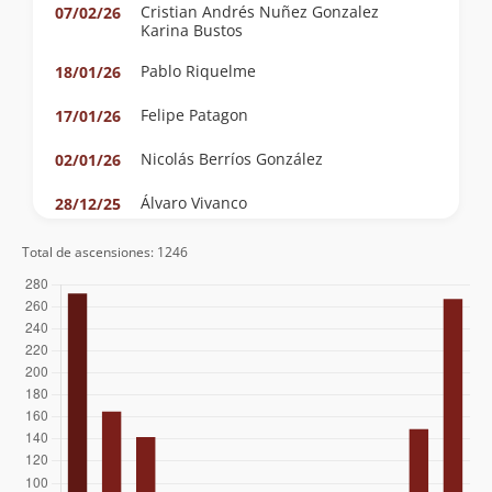
Cristian Andrés Nuñez Gonzalez
07/02/26
Karina Bustos
Pablo Riquelme
18/01/26
Felipe Patagon
17/01/26
Nicolás Berríos González
02/01/26
Álvaro Vivanco
28/12/25
Diego Castillo Rouliez
27/12/25
Total de ascensiones: 1246
Álvaro Vivanco
13/12/25
Clemente Baeza
13/12/25
Alfonso Díaz
22/11/25
Mike D'agostino
18/11/25
José Ahumada
05/03/25
Alejandra Espíndola