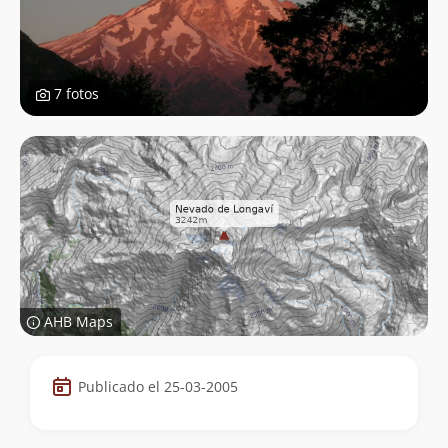
7 fotos
AHB Maps
Datos
Publicado el 25-03-2005
de
la