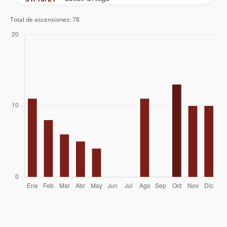
Andrea Campos
31/10/21
Total de ascensiones: 78
Gabriel Ignacio Gonzalez Arias
30/10/21
Nicolas Bustos Cortinez
23/02/21
Gustavo Bustamante Guldman
15/02/21
Felipe Vergara
15/12/19
Juan Celis
05/01/19
Derrick Garces
08/12/18
Mauricio Cid
30/04/17
Felipe Parada
30/04/17
Jordan Ulbrecht Valdes
27/04/17
Ana Almarza
01/10/16