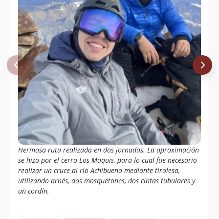
Marcelo Urrutia, Manuel Méndez,
05/08/03
Daniel Meza, Omar Méndez, Francis
Rocha, Raúl Bustos, Maximiliano Ruiz,
Cristian Parada, Julio Freire, Militares
De Montaña Regimiento Los Ángeles
Ismael Mena Valdés
01/05/03
Carlos Andrés Correa Grez
Juan Spiniak
Claudio Mellado, Pedro Cofre.
19/01/95
Wolfgang Förster
04/03/65
Sergio Kunstmann
Hermosa ruta realizada en dos jornadas. La aproximación
se hizo por el cerro Los Maquis, para lo cual fue necesario
realizar un cruce al río Achibueno mediante tirolesa,
utilizando arnés, dos mosquetones, dos cintas tubulares y
un cordín.