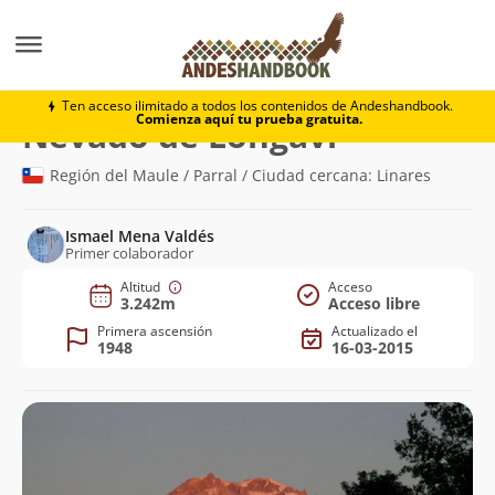
Montaña
Nevado de Longaví
Ten acceso ilimitado a todos los contenidos de Andeshandbook.
Comienza aquí tu prueba gratuita.
(3.242m)
Nevado de Longaví
Región del Maule / Parral / Ciudad cercana: Linares
Ismael Mena Valdés
Primer colaborador
Altitud
Acceso
3.242m
Acceso libre
Primera ascensión
Actualizado el
1948
16-03-2015