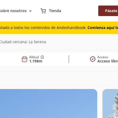
Sobre nosotros
Tienda
Pásate
mitado a todos los contenidos de Andeshandbook.
Comienza aquí tu
98m)
Ciudad cercana: La Serena
Altitud
Acceso
1.198m
Acceso libr