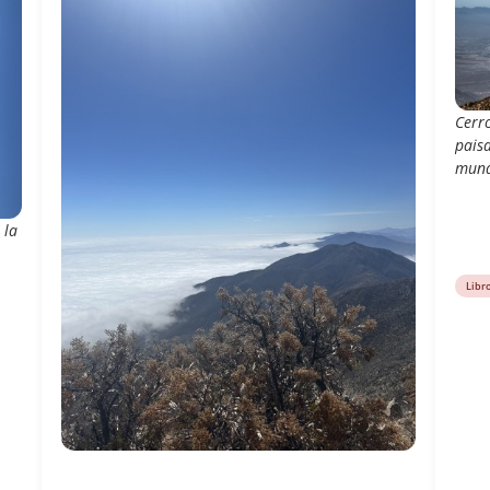
Cerr
paisa
mund
 la
Libr