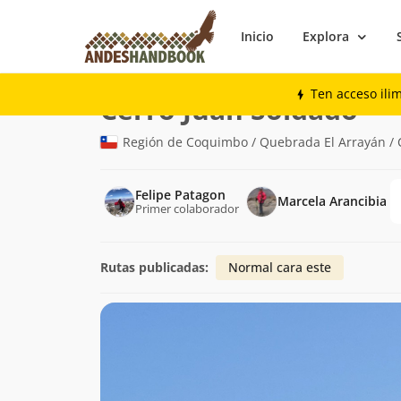
Inicio
Explora
Montaña
Cerro Juan Soldado
Ten acceso ili
(1.1
Cerro Juan Soldado
Región de Coquimbo / Quebrada El Arrayán / 
Felipe Patagon
Marcela Arancibia
Primer colaborador
Rutas publicadas:
Normal cara este