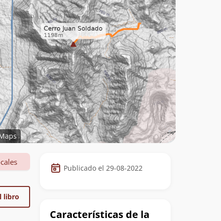
Maps
Datos
cales
Publicado el 29-08-2022
de
la
 libro
cumbre
Características de la