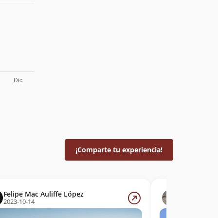
¡Comparte tu experiencia!
Felipe Mac Auliffe López
Marcela Ara
2023-10-14
2022-08-27