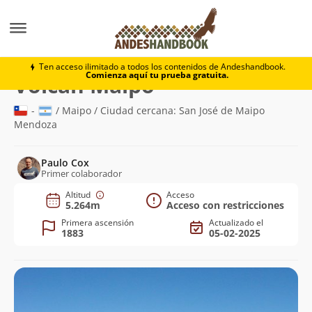
Montaña
Volcán Maipo
Ten acceso ilimitado a todos los contenidos de Andeshandbook.
Comienza aquí tu prueba gratuita.
(5.264m)
Volcán Maipo
-
/ Maipo / Ciudad cercana: San José de Maipo
Mendoza
Paulo Cox
Primer colaborador
Altitud
Acceso
5.264m
Acceso con restricciones
Primera ascensión
Actualizado el
1883
05-02-2025