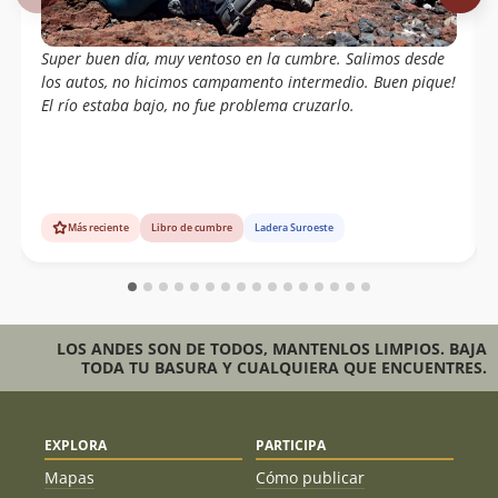
Azócar, Jorge Quinteros, Pablo Serrano,
Rodrigo Cabrera
Super buen día, muy ventoso en la cumbre. Salimos desde
Joaquin Baranao Diaz
28/12/03
Manuel Moya
los autos, no hicimos campamento intermedio. Buen pique!
Ismael Mena Valdés
El río estaba bajo, no fue problema cruzarlo.
Mario Arredondo,claudia Lopez,pato
11/01/98
Moreno Y Ignacio Alcalde
Wolfgang Förster
14/03/70
Más reciente
Libro de cumbre
Ladera Suroeste
Wolfgang Förster
19/02/48
Eberhard Meier
LOS ANDES SON DE TODOS, MANTENLOS LIMPIOS. BAJA
TODA TU BASURA Y CUALQUIERA QUE ENCUENTRES.
EXPLORA
PARTICIPA
Mapas
Cómo publicar