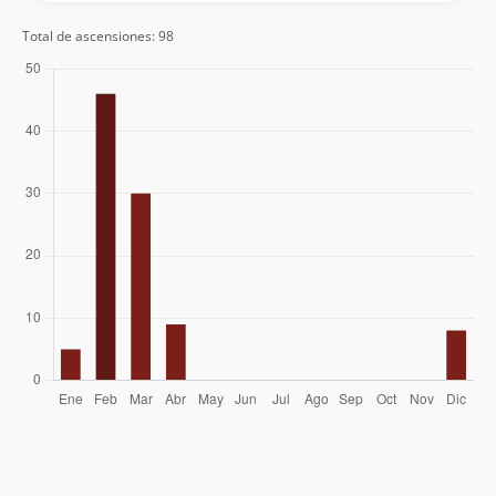
Nelson Salazar Mejías
31/03/18
Andrés Barrientos Cárdenas
Total de ascensiones: 98
Wilson Bucherenick
Cristian Varas Jaime
Maritza Alvarado
Camilo Amigo
Sergio Leal
Philippe Boisier
02/03/18
Andrés Vicent
Adriana Reyes
Raphaël Hurvy
Rodrigo Echeverria
Francisca Saavedra
Loreto Henriquez Henriquez
Francisco Canales
23/02/18
Elvis Acevedo
15/02/17
Sergio Infante
03/02/17
Glauco Muratti
Fabian Conte
Beatriz Andrea Delgado Fonfach
20/02/16