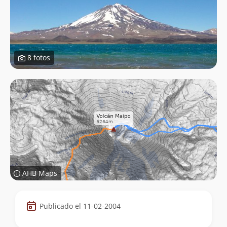
8 fotos
AHB Maps
Datos
Publicado el 11-02-2004
de