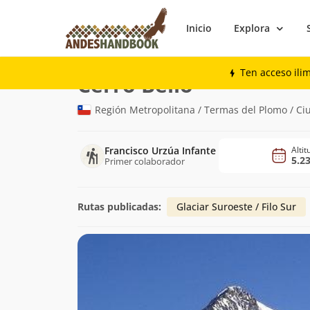
Inicio
Explora
Montaña
Cerro Bello
Ten acceso ili
(5.230m)
Cerro Bello
Región Metropolitana / Termas del Plomo / Ci
Francisco Urzúa Infante
Alti
5.2
Primer colaborador
Rutas publicadas:
Glaciar Suroeste / Filo Sur