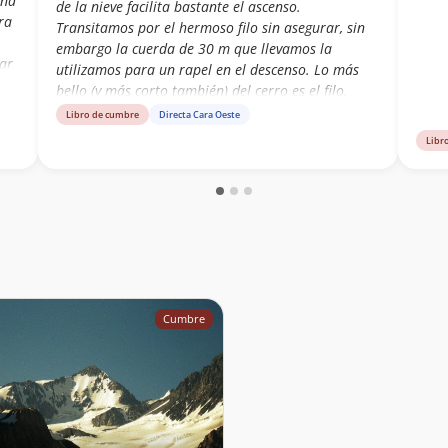
ona
de la nieve facilita bastante el ascenso.
ra
Transitamos por el hermoso filo sin asegurar, sin
embargo la cuerda de 30 m que llevamos la
iar
utilizamos para un rapel en el descenso. Lo más
lta
bello (y más corto también) del cerro es el filo,
personalmente para mi. Las grietas del glaciar se
Libro de cumbre
Directa Cara Oeste
encontraban tapadas a la ida, pero a la vuelta no.
Libr
Son pequeñas.
o
ue
a
Cumbre