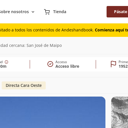
Sobre nosotros
Tienda
Pásate
mitado a todos los contenidos de Andeshandbook.
Comienza aquí tu
udad cercana: San José de Maipo
tud
Acceso
Prime
30m
Acceso libre
1952
Directa Cara Oeste