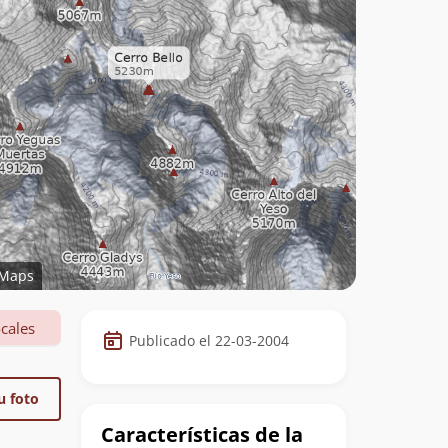
Maps
Datos
cales
Publicado el 22-03-2004
de
la
u foto
cumbre
Características de la