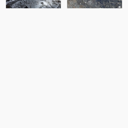
Cajón del Mapocho
Punta Santiago
Cumbre
Cumbre
Cerro Leonera
Cerro Pintor
Cumbre
Cumbre