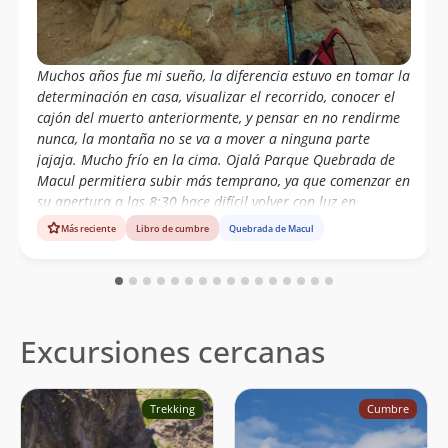
Raúl Alejandro Cisternas Neira
08/02/22
Carlos Fuentes
04/01/22
Muchos años fue mi sueño, la diferencia estuvo en tomar la
determinación en casa, visualizar el recorrido, conocer el
Nicolás Arrieta
20/12/21
cajón del muerto anteriormente, y pensar en no rendirme
nunca, la montaña no se va a mover a ninguna parte
Nicolas Grasset
29/10/21
jajaja. Mucho frío en la cima. Ojalá Parque Quebrada de
Macul permitiera subir más temprano, ya que comenzar en
Erick Gonzalo Troncoso Villa
10/10/21
su apertura a las 8:30 hace difícil volver con luz en
Patricia Repol
invierno.
Más reciente
Libro de cumbre
Quebrada de Macul
Patricia Repol
10/10/21
Patricia Repol
10/10/21
Anne Moreno Arrue
10/10/21
Excursiones cercanas
Anne Moreno Arrue
10/10/21
Javiera Maldonado
14/08/21
Trekking
Cumbre
Edison Garcés Cartes
03/07/21