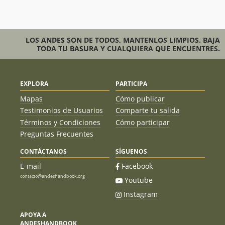
Juan Adasme
06/11/18
Rodrigo Bravo
14/09/18
LOS ANDES SON DE TODOS, MANTENLOS LIMPIOS. BAJA
TODA TU BASURA Y CUALQUIERA QUE ENCUENTRES.
José Andrés Breinbauer Court
02/09/18
Rodrigo Bravo
26/07/18
EXPLORA
PARTICIPA
Carlos Sabbione
07/07/18
Mapas
Cómo publicar
Testimonios de Usuarios
Comparte tu salida
Rodrigo Salas
15/04/18
Términos y Condiciones
Cómo participar
Rodrigo Cartagena Araya
17/03/18
Preguntas Frecuentes
Rodrigo Bonilla
CONTÁCTANOS
SÍGUENOS
11/03/18
E-mail
Facebook
Rodrigo Bravo
15/02/18
contacto@andeshandbook.org
Youtube
Antonio J. P. Calderón
03/02/18
Instagram
Jmn Mjn
21/01/18
APOYA A
ANDESHANDBOOK