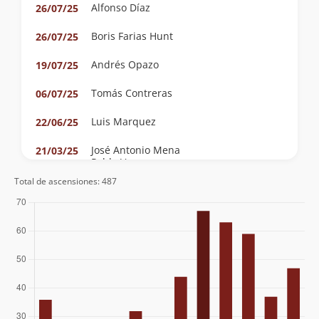
Alfonso Díaz
26/07/25
Boris Farias Hunt
26/07/25
Andrés Opazo
19/07/25
Tomás Contreras
06/07/25
Luis Marquez
22/06/25
José Antonio Mena
21/03/25
Pablo Vergara
Tomás Vergara
Total de ascensiones: 487
Benjamin Muñoz
29/01/25
Clemente Baeza
18/01/25
Marcelo Aitken
18/12/24
Felipe Mac Auliffe López
31/08/24
Joakin Mac Auliffe