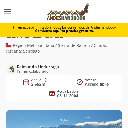
Montaña
Cerro La Cruz
Ten acceso ilimitado a todos los contenidos de Andeshandbook.
Comienza aquí tu prueba gratuita.
(2.552m)
Cerro La Cruz
Región Metropolitana / Sierra de Ramón / Ciudad
cercana: Santiago
Raimundo Undurraga
Primer colaborador
Altitud
Acceso
2.552m
Acceso libre
Actualizado el
05-11-2004