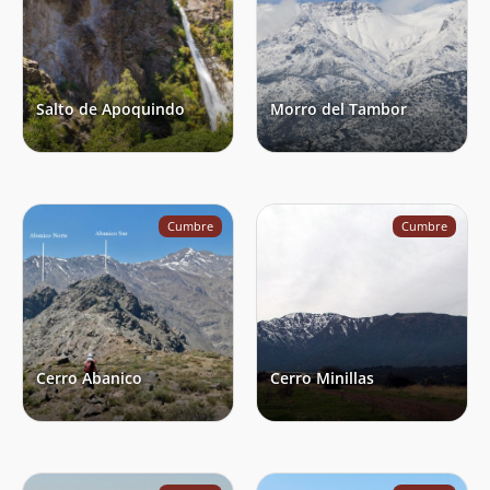
Michael Dumke
13/05/21
Tomas Schönffeldt
28/02/21
Salto de Apoquindo
Morro del Tambor
Juan Adasme
30/12/20
Diego Conejeros
15/11/20
Marcos Olivares
08/10/20
Cumbre
Cumbre
Adolfo Soto
26/09/20
Cristian Celedon
16/01/20
Kokopelli 75
21/09/19
Cerro Abanico
Cerro Minillas
Erick Gonzalo Troncoso Villa
31/08/19
Iker Guergue
31/08/19
Rodrigo Bravo
31/07/19