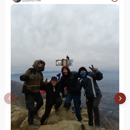
06/01/23
2026-07-04
Ayami Nakamura
16/09/22
Miguel Zepeda
03/09/22
Marco Martinez
13/08/22
Valentina Muñoz Romero
13/08/22
Álvaro Vivanco
03/07/22
Matias Faundez
28/05/22
Daniel Cortijo Bazan
14/05/22
Cristián Gálvez
05/04/22
Christian Lopez
13/03/22
Fabián Andrade
12/03/22
Cristián Gálvez
27/02/22