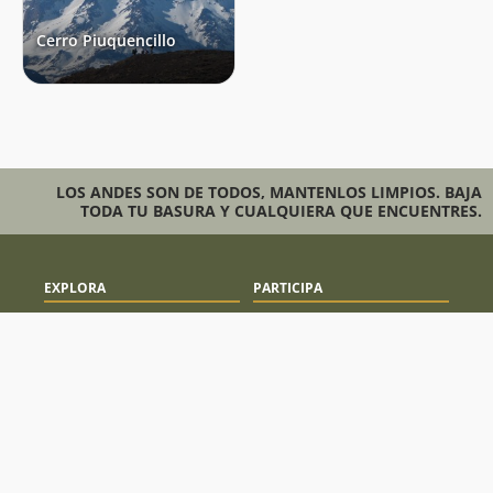
Cerro Piuquencillo
LOS ANDES SON DE TODOS, MANTENLOS LIMPIOS. BAJA
TODA TU BASURA Y CUALQUIERA QUE ENCUENTRES.
EXPLORA
PARTICIPA
Mapas
Cómo publicar
Testimonios de Usuarios
Comparte tu salida
Términos y Condiciones
Cómo participar
Preguntas Frecuentes
CONTÁCTANOS
SÍGUENOS
E-mail
Facebook
contacto@andeshandbook.org