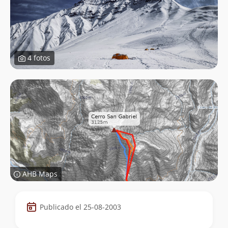
4 fotos
AHB Maps
Datos
Publicado el 25-08-2003
de