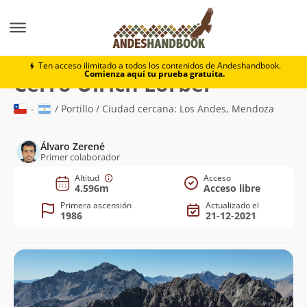
Montaña
Cerro Ulrich Lorber
Ten acceso ilimitado a todos los contenidos de Andeshandbook.
Comienza aquí tu prueba gratuita.
(4.596m)
Cerro Ulrich Lorber
-
/ Portillo / Ciudad cercana: Los Andes, Mendoza
Álvaro Zerené
Primer colaborador
Altitud
Acceso
4.596m
Acceso libre
Primera ascensión
Actualizado el
1986
21-12-2021