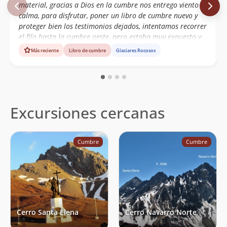
material, gracias a Dios en la cumbre nos entrego viento
calma, para disfrutar, poner un libro de cumbre nuevo y
proteger bien los testimonios dejados, intentamos recorrer
el filo hasta la cumbre oeste, pero estaba muy expuesto y
por seguridad nos volvimos, pero el testimonio de 2015,
Más reciente
Libro de cumbre
Glaciares Rocosos
debe seguir ahí, por si alguien se anima
Excursiones cercanas
Cumbre
Cumbre
Cerro Santa Elena
Cerro Navarro Norte