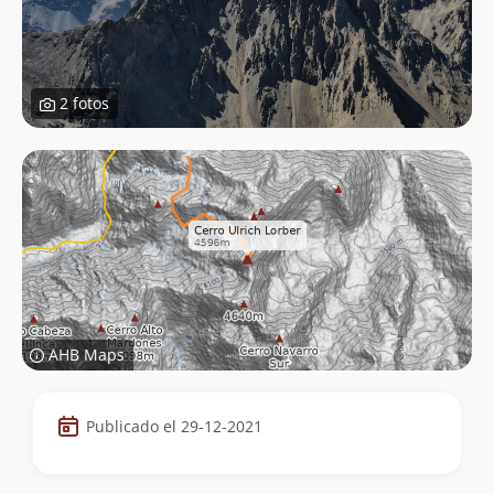
2 fotos
AHB Maps
Datos
Publicado el 29-12-2021
de
la