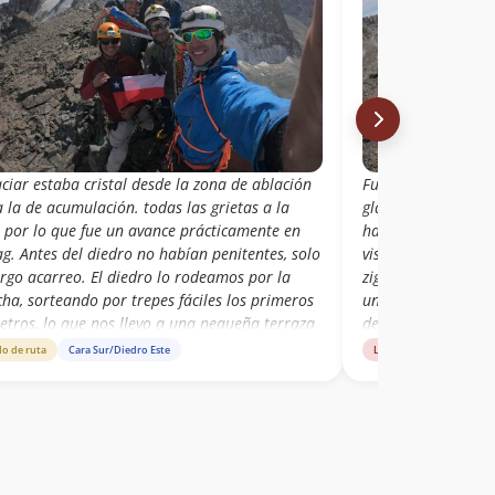
aciar estaba cristal desde la zona de ablación
Fue un día caluroso
 la de acumulación. todas las grietas a la
glaciar estaba cris
, por lo que fue un avance prácticamente en
hasta la de acumula
ag. Antes del diedro no habían penitentes, solo
vista, por lo que 
argo acarreo. El diedro lo rodeamos por la
zig-zag. Antes del 
ha, sorteando por trepes fáciles los primeros
un largo acarreo. 
etros, lo que nos llevo a una pequeña terraza
derecha, sorteando
e realizamos un traverse asegurado hasta
30 metros, lo que 
do de ruta
Cara Sur/Diedro Este
Libro de cumbre
Car
 cordines para luego ascender hasta un lugar
donde realizamos 
e armar un pasamanos.
unos cordines para
donde armar un p