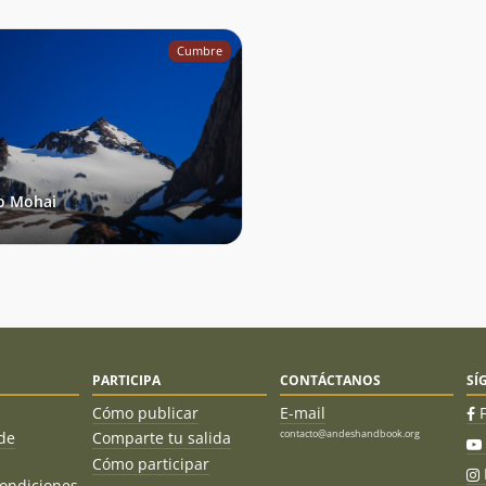
Cumbre
o Mohai
PARTICIPA
CONTÁCTANOS
SÍ
Cómo publicar
E-mail
contacto@andeshandbook.org
de
Comparte tu salida
Cómo participar
ondiciones