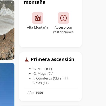
montaña
Alta Montaña
Acceso con
restricciones
Primera ascensión
G. Mills (CL)
G. Muga (CL)
J. Quinteros (CL) e I. H.
Rojas (CL)
Año:
1959