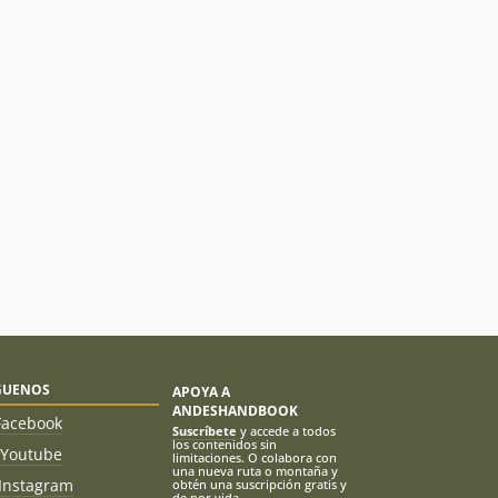
GUENOS
APOYA A
ANDESHANDBOOK
Facebook
Suscríbete
y accede a todos
los contenidos sin
Youtube
limitaciones. O colabora con
una nueva ruta o montaña y
Instagram
obtén una suscripción gratis y
de por vida.