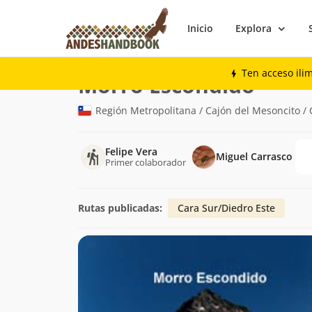
Inicio
Explora
Montaña
Morro Escondido
Ten acceso ili
(4.442m)
Morro Escondido
Región Metropolitana / Cajón del Mesoncito /
Felipe Vera
Miguel Carrasco
Primer colaborador
Rutas publicadas:
Cara Sur/Diedro Este