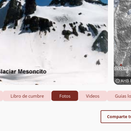
AHB 
Libro de cumbre
Fotos
Videos
Guías lo
Comparte t