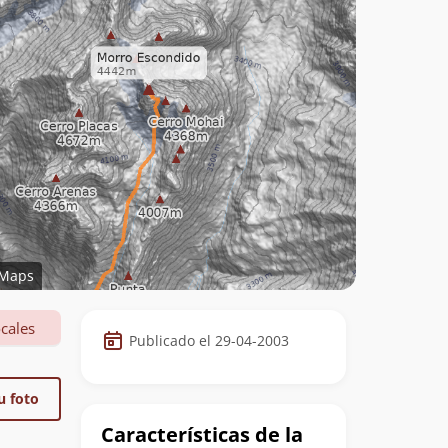
Maps
Datos
cales
Publicado el 29-04-2003
de
la
u foto
cumbre
Características de la