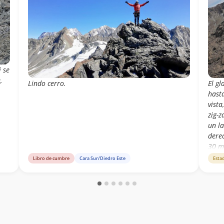
i se
,
Lindo cerro.
El gl
hasta
vista
zig-z
un l
derec
30 m
dond
Libro de cumbre
Cara Sur/Diedro Este
Esta
unos
dond