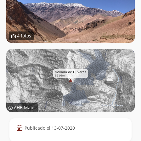
4 fotos
AHB Maps
Datos
Publicado el 13-07-2020
de