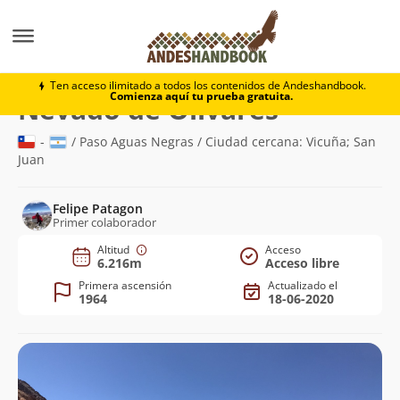
Montaña
Nevado de Olivares
Ten acceso ilimitado a todos los contenidos de Andeshandbook.
Comienza aquí tu prueba gratuita.
(6.216m)
Nevado de Olivares
-
/ Paso Aguas Negras / Ciudad cercana: Vicuña; San
Juan
Felipe Patagon
Primer colaborador
Altitud
Acceso
6.216m
Acceso libre
Primera ascensión
Actualizado el
1964
18-06-2020