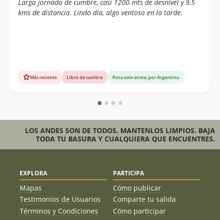
Larga jornada de cumbre, casi 1200 mts de desnivel y 9,5
kms de distancia. Lindo día, algo ventoso en la tarde.
Más reciente
Libro de cumbre
Ruta este-arista, por Argentina.
LOS ANDES SON DE TODOS, MANTENLOS LIMPIOS. BAJA
TODA TU BASURA Y CUALQUIERA QUE ENCUENTRES.
EXPLORA
PARTICIPA
Mapas
Cómo publicar
Testimonios de Usuarios
Comparte tu salida
Términos y Condiciones
Cómo participar