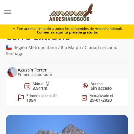
Montaña
Cerro Extravío
Ten acceso ilimitado a todos los contenidos de Andeshandbook.
Comienza aquí tu prueba gratuita.
(3.911m)
Cerro Extravío
Región Metropolitana / Río Maipo / Ciudad cercana:
Santiago
Agustín Ferrer
Primer colaborador
Altitud
Acceso
3.911m
Sin acceso
Primera ascensión
Actualizado el
1954
29-01-2020