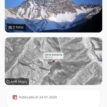
3 fotos
AHB Maps
Datos
Publicado el 24-01-2020
de