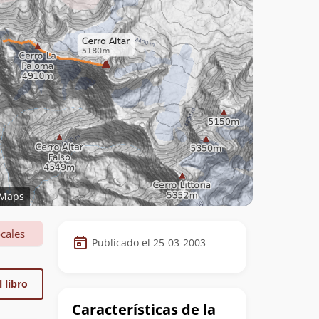
Maps
Datos
cales
Publicado el 25-03-2003
de
la
 libro
cumbre
Características de la