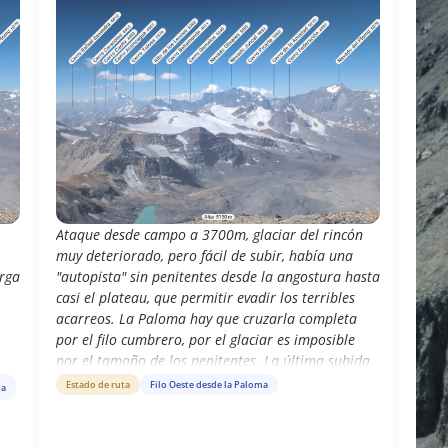
Ataque desde campo a 3700m, glaciar del rincón
muy deteriorado, pero fácil de subir, había una
"autopista" sin penitentes desde la angostura hasta
arga
casi el plateau, que permitir evadir los terribles
acarreos. La Paloma hay que cruzarla completa
por el filo cumbrero, por el glaciar es imposible
por el tamaño de los penitentes. La última subida
del altar es cansadora pero técnicamente fácil, el
Estado de ruta
Filo Oeste desde la Paloma
ma
gateo es sencillo y el rapel de bajada es claro. 17
horas entre subida y bajada del campamento a
cumbre y de vuelta. No subestimar el tiempo y