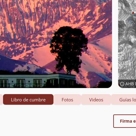
AHB 
Libro de cumbre
Fotos
Videos
Guías lo
Firma el