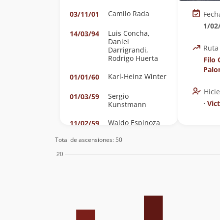
Camilo Rada
03/11/01
Fech
1/02
Luis Concha,
14/03/94
Daniel
Ruta
Darrigrandi,
Rodrigo Huerta
Filo
Pal
Karl-Heinz Winter
01/01/60
Hici
Sergio
01/03/59
∙
Vic
Kunstmann
Waldo Espinoza
11/02/59
(U)
Total de ascensiones: 50
Mario Puig Y
02/02/59
Carlos Pereda
(Horizonte)
Humberto Figari
31/01/59
(Andeski)
Mario Puig
13/12/58
(Horizonte)