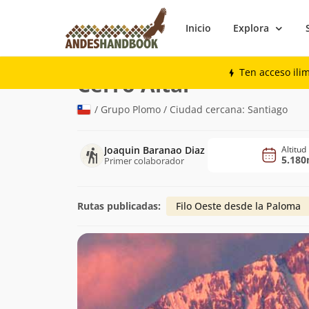
Inicio
Explora
Montaña
Cerro Altar
Ten acceso ili
(5.180m)
Cerro Altar
/ Grupo Plomo / Ciudad cercana: Santiago
Joaquin Baranao Diaz
Altitud
5.18
Primer colaborador
Rutas publicadas:
Filo Oeste desde la Paloma