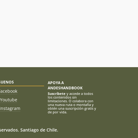
GUENOS
APOYA A
ANDESHANDBOOK
Facebook
Suscríbete
y accede a todos
los contenidos sin
Youtube
limitaciones. O colabora con
una nueva ruta o montaña y
Instagram
obtén una suscripción gratis y
de por vida.
ervados. Santiago de Chile.