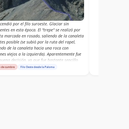
cendió por el filo suroeste. Glaciar sin
entes en esta época. El "trepe" se realizó por
uta marcada en rosado, saliendo de la canaleta
tes posible (se subió por la ruta del rapel,
endo de la canaleta hacia una roca con
nes viejos a la izquierda). Aparentemente fue
uena decisión, ya que fue bastante sencillo
 y bajar por allí. El filo entre la paloma y el
o de cumbre
Filo Oeste desde la Paloma
 es bastante resbaloso, especialmente al
nso. Fuente foto: wikiexplora (sin autor de la